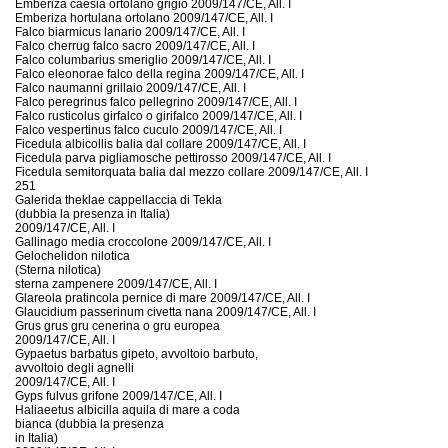
Emberiza caesia ortolano grigio 2009/147/CE, All. I
Emberiza hortulana ortolano 2009/147/CE, All. I
Falco biarmicus lanario 2009/147/CE, All. I
Falco cherrug falco sacro 2009/147/CE, All. I
Falco columbarius smeriglio 2009/147/CE, All. I
Falco eleonorae falco della regina 2009/147/CE, All. I
Falco naumanni grillaio 2009/147/CE, All. I
Falco peregrinus falco pellegrino 2009/147/CE, All. I
Falco rusticolus girfalco o girifalco 2009/147/CE, All. I
Falco vespertinus falco cuculo 2009/147/CE, All. I
Ficedula albicollis balia dal collare 2009/147/CE, All. I
Ficedula parva pigliamosche pettirosso 2009/147/CE, All. I
Ficedula semitorquata balia dal mezzo collare 2009/147/CE, All. I
251
Galerida theklae cappellaccia di Tekla
(dubbia la presenza in Italia)
2009/147/CE, All. I
Gallinago media croccolone 2009/147/CE, All. I
Gelochelidon nilotica
(Sterna nilotica)
sterna zampenere 2009/147/CE, All. I
Glareola pratincola pernice di mare 2009/147/CE, All. I
Glaucidium passerinum civetta nana 2009/147/CE, All. I
Grus grus gru cenerina o gru europea
2009/147/CE, All. I
Gypaetus barbatus gipeto, avvoltoio barbuto,
avvoltoio degli agnelli
2009/147/CE, All. I
Gyps fulvus grifone 2009/147/CE, All. I
Haliaeetus albicilla aquila di mare a coda
bianca (dubbia la presenza
in Italia)