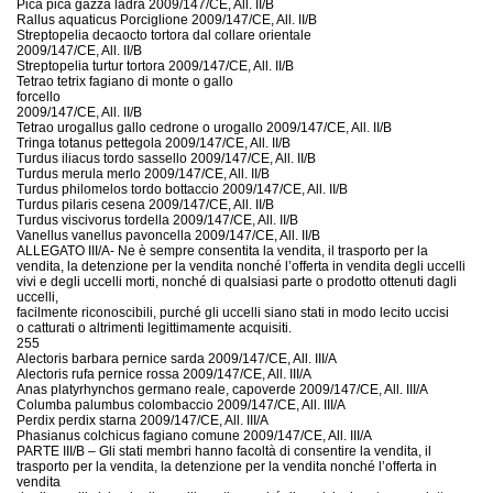
Pica pica gazza ladra 2009/147/CE, All. II/B
Rallus aquaticus Porciglione 2009/147/CE, All. II/B
Streptopelia decaocto tortora dal collare orientale
2009/147/CE, All. II/B
Streptopelia turtur tortora 2009/147/CE, All. II/B
Tetrao tetrix fagiano di monte o gallo
forcello
2009/147/CE, All. II/B
Tetrao urogallus gallo cedrone o urogallo 2009/147/CE, All. II/B
Tringa totanus pettegola 2009/147/CE, All. II/B
Turdus iliacus tordo sassello 2009/147/CE, All. II/B
Turdus merula merlo 2009/147/CE, All. II/B
Turdus philomelos tordo bottaccio 2009/147/CE, All. II/B
Turdus pilaris cesena 2009/147/CE, All. II/B
Turdus viscivorus tordella 2009/147/CE, All. II/B
Vanellus vanellus pavoncella 2009/147/CE, All. II/B
ALLEGATO III/A- Ne è sempre consentita la vendita, il trasporto per la
vendita, la detenzione per la vendita nonché l’offerta in vendita degli uccelli
vivi e degli uccelli morti, nonché di qualsiasi parte o prodotto ottenuti dagli
uccelli,
facilmente riconoscibili, purché gli uccelli siano stati in modo lecito uccisi
o catturati o altrimenti legittimamente acquisiti.
255
Alectoris barbara pernice sarda 2009/147/CE, All. III/A
Alectoris rufa pernice rossa 2009/147/CE, All. III/A
Anas platyrhynchos germano reale, capoverde 2009/147/CE, All. III/A
Columba palumbus colombaccio 2009/147/CE, All. III/A
Perdix perdix starna 2009/147/CE, All. III/A
Phasianus colchicus fagiano comune 2009/147/CE, All. III/A
PARTE III/B – Gli stati membri hanno facoltà di consentire la vendita, il
trasporto per la vendita, la detenzione per la vendita nonché l’offerta in
vendita