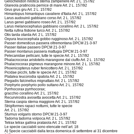
Gelochelidon nilotica sterna zampenere Art. 2 L. 157/92
Glareola pratincola pernice di mare Art. 2 L. 157/92
Grus grus gru Art. 2 L. 157/92
Himantopus himantopus cavaliere d'Italia Art. 2 L. 157/92
Larus audouinii gabbiano corso Art. 2 L. 157/92
Larus genei gabbiano roseo Art. 2 L. 157/92
Larus melanocephalus gabbiano corallino Art. 2 L. 157/92
Netta rufina fistione turco Art. 2 L. 157/92
Otis tarda otarda Art. 2 L. 157/92
Oxyura leucocephala gobbo rugginoso Art. 2 L. 157/92
Passer domesticus passera oltremontana DPCM 21-3-97
Passer italiae passero DPCM 21-3-97
Passer montanus passera mattugia DPCM 21-3-97
Pelecanidae pellicani, tutte le specie Art. 2 L. 157/92
Phalacrocorax aristotelis marangone dal ciuffo Art. 2 L. 157/92
Phalacrocorax pigmeus marangone minore Art. 2 L. 157/92
Phoenicopterus ruber fenicottero Art. 2 L. 157/92
Picidae picchi, tutte le specie Art. 2 L. 157/92
Platalea leucorodia spatola Art. 2 L. 157/92
Plegadis falcinellus mignattaio Art. 2 L. 157/92
Porphyrio porphyrio pollo sultano Art. 2 L. 157/92
Pyrrhocorax pyrrhocorax;
gracchio corallino Art. 2 L. 157/92
Recurvirostra avosetta avocetta Art. 2 L. 157/92
Sterna caspia sterna maggiore Art. 2 L. 157/92
Strigiformes rapaci notturni, tutte le specie
Art. 2 L. 157/92
Sturnus volgaris storno DPCM 21-3-97
Tadorna tadorna volpoca Art. 2 L. 157/92
Tetrax tetrax gallina prataiola Art. 2 L. 157/92
Le specie cacciabili sono elencate nell’art. 18
A) Specie cacciabili dalla terza domenica di settembre al 31 dicembre