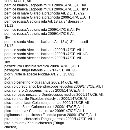
2009/147/CE, All. I
pernice bianca Lagopus mutus 2009/147/CE, All. I/A
pernice bianca Lagopus mutus 2009/147/CE, All. III/B
pernice di mare Glareola pratincola Art. 2 L. 157/92
pernice di mare Glareola pratincola 2009/147/CE, All. I
pernice rossa Alectoris rufa Art. 18 a). 3° dom.sett -
31/12
pernice rossa Alectoris rufa 2009/147/CE, All. I/A
pernice rossa Alectoris rufa 2009/147/CE, All.
III/A
pernice sarda Alectoris barbara Art. 18 a). 3° dom.sett -
31/12
pernice sarda Alectoris barbara 2009/147/CE, All. I
pernice sarda Alectoris barbara 2009/147/CE, All. II/B
pernice sarda Alectoris barbara 2009/147/CE, All.
III/A
pettazzurro Luscinia svecica 2009/147/CE, All. I
pettegola Tringa totanus 2009/147/CE, All. II/B
picchi, tutte le specie Picidae Art. 2 L. 157/92
264
picchio cenerino Picus canus 2009/147/CE, All. I
picchio dorsobianco Dendrocopos leucotos 2009/147/CE, All. I
picchio nero Dryocopus martius 2009/147/CE, All. I
picchio rosso mezzano Dendrocopos medius 2009/147/CE, All. I
picchio tridattilo Picoides tridactylus 2009/147/CE, All. I
piccione dei lauri Columba junoniae 2009/147/CE, All. I
piccione di Bolle Columba bollii 2009/147/CE, All. I
piccione trocaz Columba trocaz 2009/147/CE, All. I
pigliamosche pettirosso Ficedula parva 2009/147/CE, All. I
piro-piro boschereccio Tringa glareola 2009/147/CE, All. I
piro-piro terek Xenus cinereus (Tringa
cinerea)