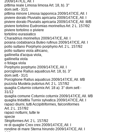
2009/147/CE, All. I
pittima reale Limosa limosa Art. 18, b). 3°
dom.sett.- 31/1
pittima minore Limosa lapponica 2009/147/CE, All. I
piviere dorato Pluvialis apricaria 2009/147/CE, All. I
piviere dorato Pluvialis apricaria 2009/147/CE, All. III/B
piviere tortolino Eudromias morinellus Art. 2 L. 157/92
piviere tortolino o piviere
tortolino eurasiatico
Charadrius morinellus 2009/147/CE, All. I
poiana codabianca Buteo rufinus 2009/147/CE, All. I
pollo sultano Porphyrio porphyrio Art. 2 L. 157/92
pollo sultano viola africano,
gallinella d'acqua viola,
gallinella viola
o folaga viola
Porphyrio porphyrio 2009/147/CE, All. I
porciglione Rallus aquaticus Art. 18, b). 3°
dom.sett.- 31/1
Porciglione Rallus aquaticus 2009/147/CE, All. II/B
puzzola Mustela putorius Art. 2 L. 157/92
quaglia Coturnix coturnix Art. 18 a). 3° dom.sett -
31/12
quaglia comune Coturnix coturnix 2009/147/CE, All. II/B
quaglia tridattila Turnix sylvatica 2009/147/CE, All. I
rapaci diurni, tutti Accipitriformes, falconiformes
Art. 2 L. 157/92
rapaci notturni, tutte le
specie
Strigiformes Art. 2 L. 157/92
re di quaglie Crex crex 2009/147/CE, All. I
rondine di mare Sterna hirundo 2009/147/CE, All. I