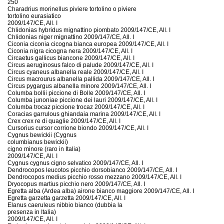
250
Charadrius morinellus piviere tortolino o piviere
tortolino eurasiatico
2009/147/CE, All. I
Chlidonias hybridus mignattino piombato 2009/147/CE, All. I
Chlidonias niger mignattino 2009/147/CE, All. I
Ciconia ciconia cicogna bianca europea 2009/147/CE, All. I
Ciconia nigra cicogna nera 2009/147/CE, All. I
Circaetus gallicus biancone 2009/147/CE, All. I
Circus aeruginosus falco di palude 2009/147/CE, All. I
Circus cyaneus albanella reale 2009/147/CE, All. I
Circus macrourus albanella pallida 2009/147/CE, All. I
Circus pygargus albanella minore 2009/147/CE, All. I
Columba bollii piccione di Bolle 2009/147/CE, All. I
Columba junoniae piccione dei lauri 2009/147/CE, All. I
Columba trocaz piccione trocaz 2009/147/CE, All. I
Coracias garrulous ghiandaia marina 2009/147/CE, All. I
Crex crex re di quaglie 2009/147/CE, All. I
Cursorius cursor corrione biondo 2009/147/CE, All. I
Cygnus bewickii (Cygnus
columbianus bewickii)
cigno minore (raro in Italia)
2009/147/CE, All. I
Cygnus cygnus cigno selvatico 2009/147/CE, All. I
Dendrocopos leucotos picchio dorsobianco 2009/147/CE, All. I
Dendrocopos medius picchio rosso mezzano 2009/147/CE, All. I
Dryocopus martius picchio nero 2009/147/CE, All. I
Egretta alba (Ardea alba) airone bianco maggiore 2009/147/CE, All. I
Egretta garzetta garzetta 2009/147/CE, All. I
Elanus caeruleus nibbio bianco (dubbia la
presenza in Italia)
2009/147/CE, All. I