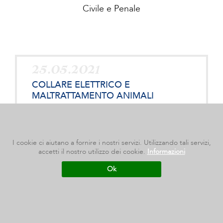
Civile e Penale
25.05.2021
COLLARE ELETTRICO E
MALTRATTAMENTO ANIMALI
Si è pronunciata recentemente La Corte di Cassazione
penale sezione Terza numero 10758 del 11 febbraio 2021
tornando sul tema annoso della sussistenza del reato penale
di [...]
I cookie ci aiutano a fornire i nostri servizi. Utilizzando tali servizi,
accetti il nostro utilizzo dei cookie.
Informazioni
Ok