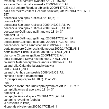
avocetta Recurvirostra avosetta Art. 2 L. 157/92
avocetta Recurvirostra avosetta 2009/147/CE, All. I
balia dal collare Ficedula albicollis 2009/147/CE, All. I
balia dal mezzo collare Ficedula semitorquata 2009/147/CE, All. I
257
beccaccia Scolopax rusticola Art. 18, b). 3°
dom.sett.- 31/1
beccaccia Scolopax rusticola 2009/147/CE, All. I/A
beccaccia Scolopax rusticola 2009/147/CE, All. III/B
beccaccino Gallinago gallinago Art. 18, b). 3°
dom.sett.- 31/1
beccaccino Gallinago gallinago 2009/147/CE, All. I/A
beccaccino Gallinago gallinago 2009/147/CE, All. III/B
beccapesci Sterna sandvicensis 2009/147/CE, All. I
berta maggiore Calonectris diomedea 2009/147/CE, All. I
berta minore Puffinus yelkouan 2009/147/CE, All. I
biancone Circaetus gallicus 2009/147/CE, All. I
bigia padovana Sylvia nisoria 2009/147/CE, All. I
calandra Melanocorypha calandra 2009/147/CE, All. I
calandrella Calandrella brachydactyla
2009/147/CE, All. I
calandro Anthus campestris 2009/147/CE, All. I
camoscio alpino (mammifero)
Rupicapra rupicapra Art. 18 c). 1° ott.-30
nov.
camoscio d'Abruzzo Rupicapra pyrenaica Art. 2 L. 157/92
canapiglia Anas strepera Art. 18, b). 3°
dom.sett.- 31/1
canapiglia Anas strepera 2009/147/CE, All. I/A
canapino levantino (dubbia
la presenza in Italia)
Hippolais oliveto rum 2009/147/CE, All. I