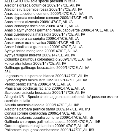
ALLEGATO II/A (sole specie presenti in Italia)
Alectoris graeca coturnice 2009/147/CE, All. I/A
Alectoris rufa pernice rossa 2009/147/CE, All. I/A
Anas acuta codone comune 2009/147/CE, All. I/A
Anas clypeata mestolone comune 2009/147/CE, All. I/A
Anas crecca alzavola 2009/147/CE, All. I/A
Anas Penelope fischione 2009/147/CE, All. I/A
Anas platyrhynchos germano reale, capoverde 2009/147/CE, All. I/A
Anas querquedula marzaiola 2009/147/CE, All. I/A
Anas strepera canapiglia 2009/147/CE, All. I/A
Anser anser oca selvatica 2009/147/CE, All. I/A
Anser fabalis oca granaiola 2009/147/CE, All. I/A
Aythya ferina moriglione 2009/147/CE, All. I/A
Aythya fuligula moretta 2009/147/CE, All. I/A
Columba palumbus colombaccio 2009/147/CE, All. I/A
Fulica atra folaga 2009/147/CE, All. I/A
Gallinago gallinago beccaccino 2009/147/CE, All. I/A
254
Lagopus mutus pernice bianca 2009/147/CE, All. I/A
Lymnocryptes minimus frullino 2009/147/CE, All. I/A
Perdix perdix starna 2009/147/CE, All. I/A
Phasianus colchicus fagiano 2009/147/CE, All. I/A
Scolopax rusticola beccaccia 2009/147/CE, All. I/A
Allegato II/B – Specie che in aggiunta a quelle sub II/A possono essere
cacciate in Italia
Alauda arvensis allodola 2009/147/CE, All. II/B
Alectoris barbara pernice sarda 2009/147/CE, All. II/B
Corvus corone cornacchia 2009/147/CE, All. II/B
Coturnix coturnix quaglia comune 2009/147/CE, All. II/B
Gallinula chloropus gallinella d’acqua 2009/147/CE, All. II/B
Garrulus glandarius ghiandaia 2009/147/CE, All. II/B
Philomachus pugnax combattente 2009/147/CE, All. II/B