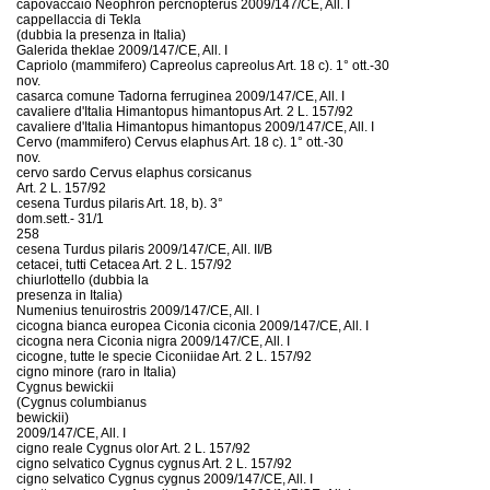
capovaccaio Neophron percnopterus 2009/147/CE, All. I
cappellaccia di Tekla
(dubbia la presenza in Italia)
Galerida theklae 2009/147/CE, All. I
Capriolo (mammifero) Capreolus capreolus Art. 18 c). 1° ott.-30
nov.
casarca comune Tadorna ferruginea 2009/147/CE, All. I
cavaliere d'Italia Himantopus himantopus Art. 2 L. 157/92
cavaliere d'Italia Himantopus himantopus 2009/147/CE, All. I
Cervo (mammifero) Cervus elaphus Art. 18 c). 1° ott.-30
nov.
cervo sardo Cervus elaphus corsicanus
Art. 2 L. 157/92
cesena Turdus pilaris Art. 18, b). 3°
dom.sett.- 31/1
258
cesena Turdus pilaris 2009/147/CE, All. II/B
cetacei, tutti Cetacea Art. 2 L. 157/92
chiurlottello (dubbia la
presenza in Italia)
Numenius tenuirostris 2009/147/CE, All. I
cicogna bianca europea Ciconia ciconia 2009/147/CE, All. I
cicogna nera Ciconia nigra 2009/147/CE, All. I
cicogne, tutte le specie Ciconiidae Art. 2 L. 157/92
cigno minore (raro in Italia)
Cygnus bewickii
(Cygnus columbianus
bewickii)
2009/147/CE, All. I
cigno reale Cygnus olor Art. 2 L. 157/92
cigno selvatico Cygnus cygnus Art. 2 L. 157/92
cigno selvatico Cygnus cygnus 2009/147/CE, All. I