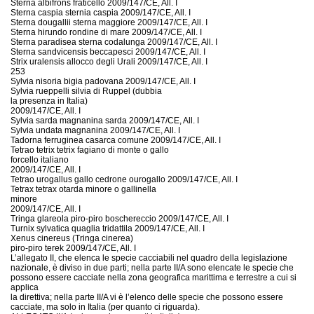
Sterna albifrons fraticello 2009/147/CE, All. I
Sterna caspia sternia caspia 2009/147/CE, All. I
Sterna dougallii sterna maggiore 2009/147/CE, All. I
Sterna hirundo rondine di mare 2009/147/CE, All. I
Sterna paradisea sterna codalunga 2009/147/CE, All. I
Sterna sandvicensis beccapesci 2009/147/CE, All. I
Strix uralensis allocco degli Urali 2009/147/CE, All. I
253
Sylvia nisoria bigia padovana 2009/147/CE, All. I
Sylvia rueppelli silvia di Ruppel (dubbia
la presenza in Italia)
2009/147/CE, All. I
Sylvia sarda magnanina sarda 2009/147/CE, All. I
Sylvia undata magnanina 2009/147/CE, All. I
Tadorna ferruginea casarca comune 2009/147/CE, All. I
Tetrao tetrix tetrix fagiano di monte o gallo
forcello italiano
2009/147/CE, All. I
Tetrao urogallus gallo cedrone ourogallo 2009/147/CE, All. I
Tetrax tetrax otarda minore o gallinella
minore
2009/147/CE, All. I
Tringa glareola piro-piro boschereccio 2009/147/CE, All. I
Turnix sylvatica quaglia tridattila 2009/147/CE, All. I
Xenus cinereus (Tringa cinerea)
piro-piro terek 2009/147/CE, All. I
L’allegato II, che elenca le specie cacciabili nel quadro della legislazione
nazionale, è diviso in due parti; nella parte II/A sono elencate le specie che
possono essere cacciate nella zona geografica marittima e terrestre a cui si
applica
la direttiva; nella parte II/A vi è l’elenco delle specie che possono essere
cacciate, ma solo in Italia (per quanto ci riguarda).