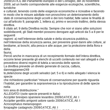
2009/147/CE del Parlamento europeo e del Consiglio, del 30 novembre
2009, ad un livello corrispondente alle esigenze ecologiche, scientifiche,
turistiche
e culturali, tenendo conto delle esigenze economiche e ricreative e facendo
in modo che le misure adottate non provochino un deterioramento dello
stato di conservazione degli uccelli e dei loro habitat, fatte salve le finalità di
cui all'articolo 9, paragrafo 1, lettera a), primo e secondo trattino, della stessa
direttiva.
Il citato art. 9 della Direttiva recita: Sempre che non vi siano altre soluzioni
soddisfacenti, gli Stati membri possono derogare agli articoli da 5 a 8 per le
seguenti
ragioni: a) nell’interesse della salute e della sicurezza pubblica,
nell’interesse della sicurezza aerea, per prevenire gravi danni alle colture, al
bestiame, ai boschi, alla pesca e alle acque, per la protezione della flora e
della
fauna;
Perciò anche in mancanza di un recepimento formale dell’intera direttiva,
occorre tener presente gli elenchi di uccelli contenuto nei vari allegati e che
prevedono diversi regimi di tutela a seconda delle specie.
La direttiva prevede un divieto generale di caccia, cattura,
danneggiamen249
to,detenzione degli uccelli selvatici (art. 5 e 6) e nello allegato I elenca le
specie
che richiedono particolari “misure di conservazione per quanto riguarda
l’habitat, per garantire la sopravvivenza e la riproduzione di dette specie
nella
loro area di distribuzione.”
ALLEGATO I (sole specie presenti in Italia)
Accipiter brevipes sparviere levantino 2009/147/CE, All. I
Accipiter gentilis arrigonii astore sardo 2009/147/CE, All. I
Acrocephalus melanopogon
forapaglie castagnolo 2009/147/CE, All. I