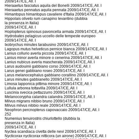
2009/147/CE, All. I
Hieraaetus fasciatus aquila del Bonelli 2009/147/CE, All. I
Hieraaetus pennatus aquila pennata 2009/147/CE, All. I
Himantopus himantopus cavaliere d'Italia 2009/147/CE, All. I
Hippolais oliveto rum canapino levantino (dubbia
la presenza in Italia)
2009/147/CE, All. I
Hoplopterus spinosus pavoncella armata 2009/147/CE, All. I
Hydrobates pelagicus uccello delle tempeste europeo
2009/147/CE, All. I
Ixobrychus minutes tarabusino 2009/147/CE, All. I
Lagopus mutus helveticus pernice bianca 2009/147/CE, All. I
Lanius collurio averla piccola 2009/147/CE, All. I
Lanius minor averla minore o cenerina 2009/147/CE, All. I
Lanius nubicus averla mascherata 2009/147/CE, All. I
Larus audouinii gabbiano corso 2009/147/CE, All. I
Larus genei gabbiano roseo 2009/147/CE, All. I
Larus melanocephalus gabbiano corallino 2009/147/CE, All. I
Larus minutes gabbianello 2009/147/CE, All. I
Limosa lapponica pittima minore 2009/147/CE, All. I
Lullula arborea tottavilla 2009/147/CE, All. I
Luscinia svecica pettazzurro 2009/147/CE, All. I
Melanocorypha calandra calandra 2009/147/CE, All. I
Milvus migrans nibbio bruno 2009/147/CE, All. I
Milvus milvus nibbio reale 2009/147/CE, All. I
Neophron percnopterus capovaccaio 2009/147/CE, All. I
252
Numenius tenuirostris chiurlottello (dubbia la
presenza in Italia)
2009/147/CE, All. I
Nyctea scandiaca civetta delle nevi 2009/147/CE, All. I
Nycticorax nycticorax nitticora (un airone) 2009/147/CE, All. I