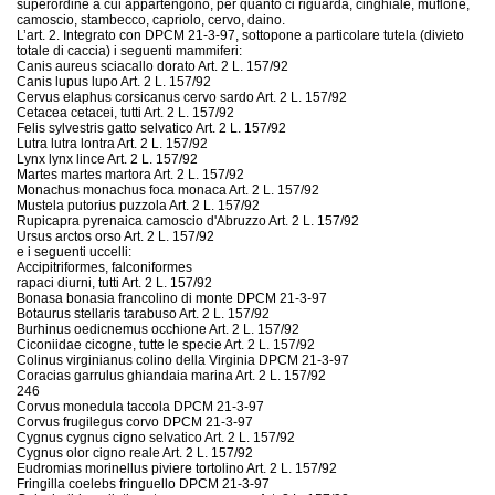
superordine a cui appartengono, per quanto ci riguarda, cinghiale, muflone,
camoscio, stambecco, capriolo, cervo, daino.
L’art. 2. Integrato con DPCM 21-3-97, sottopone a particolare tutela (divieto
totale di caccia) i seguenti mammiferi:
Canis aureus sciacallo dorato Art. 2 L. 157/92
Canis lupus lupo Art. 2 L. 157/92
Cervus elaphus corsicanus cervo sardo Art. 2 L. 157/92
Cetacea cetacei, tutti Art. 2 L. 157/92
Felis sylvestris gatto selvatico Art. 2 L. 157/92
Lutra lutra lontra Art. 2 L. 157/92
Lynx lynx lince Art. 2 L. 157/92
Martes martes martora Art. 2 L. 157/92
Monachus monachus foca monaca Art. 2 L. 157/92
Mustela putorius puzzola Art. 2 L. 157/92
Rupicapra pyrenaica camoscio d'Abruzzo Art. 2 L. 157/92
Ursus arctos orso Art. 2 L. 157/92
e i seguenti uccelli:
Accipitriformes, falconiformes
rapaci diurni, tutti Art. 2 L. 157/92
Bonasa bonasia francolino di monte DPCM 21-3-97
Botaurus stellaris tarabuso Art. 2 L. 157/92
Burhinus oedicnemus occhione Art. 2 L. 157/92
Ciconiidae cicogne, tutte le specie Art. 2 L. 157/92
Colinus virginianus colino della Virginia DPCM 21-3-97
Coracias garrulus ghiandaia marina Art. 2 L. 157/92
246
Corvus monedula taccola DPCM 21-3-97
Corvus frugilegus corvo DPCM 21-3-97
Cygnus cygnus cigno selvatico Art. 2 L. 157/92
Cygnus olor cigno reale Art. 2 L. 157/92
Eudromias morinellus piviere tortolino Art. 2 L. 157/92
Fringilla coelebs fringuello DPCM 21-3-97