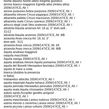
Nome italiano Nome latino Regime giuridico
airone bianco maggiore Egretta alba (Ardea alba)
2009/147/CE, All. I
airone purpureo Ardea purpurea 2009/147/CE, All. I
albanella minore Circus pygargus 2009/147/CE, All. I
albanella pallida Circus macrourus 2009/147/CE, All. I
albanella reale Circus cyaneus 2009/147/CE, All. I
allocco degli Urali Strix uralensis 2009/147/CE, All. I
allodola Alauda arvensis Art. 18 a). 3° dom.sett.-
31/12
allodola Alauda arvensis 2009/147/CE, All. II/B
alzavola Anas crecca Art. 18, b). 3°
dom.sett.- 31/1
alzavola Anas crecca 2009/147/CE, All. I/A
alzavola Anas crecca 2009/147/CE, All. III/B
Aquila anatraia maggiore
oaquila macchiata
Aquila clanga 2009/147/CE, All. I
aquila anatraia minore Aquila pomarina 2009/147/CE, All. I
aquila del Bonelli Hieraaetus fasciatus 2009/147/CE, All. I
aquila di mare a coda
bianca (dubbia la presenza
in Italia)
Haliaeetus albicilla 2009/147/CE, All. I
aquila imperiale Aquila heliaca 2009/147/CE, All. I
aquila pennata Hieraaetus pennatus 2009/147/CE, All. I
aquila reale Aquila chrysaetos 2009/147/CE, All. I
astore sardo Accipiter gentilis arrigonii
2009/147/CE, All. I
averla mascherata Lanius nubicus 2009/147/CE, All. I
averla minore o cenerina Lanius minor 2009/147/CE, All. I
averla piccola Lanius collurio 2009/147/CE, All. I