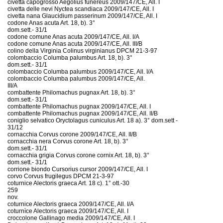
civetta capogrosso Aegolius funereus 2009/147/CE, All. I
civetta delle nevi Nyctea scandiaca 2009/147/CE, All. I
civetta nana Glaucidium passerinum 2009/147/CE, All. I
codone Anas acuta Art. 18, b). 3°
dom.sett.- 31/1
codone comune Anas acuta 2009/147/CE, All. I/A
codone comune Anas acuta 2009/147/CE, All. III/B
colino della Virginia Colinus virginianus DPCM 21-3-97
colombaccio Columba palumbus Art. 18, b). 3°
dom.sett.- 31/1
colombaccio Columba palumbus 2009/147/CE, All. I/A
colombaccio Columba palumbus 2009/147/CE, All.
III/A
combattente Philomachus pugnax Art. 18, b). 3°
dom.sett.- 31/1
combattente Philomachus pugnax 2009/147/CE, All. I
combattente Philomachus pugnax 2009/147/CE, All. II/B
coniglio selvatico Oryctolagus cuniculus Art. 18 a). 3° dom.sett -
31/12
cornacchia Corvus corone 2009/147/CE, All. II/B
cornacchia nera Corvus corone Art. 18, b). 3°
dom.sett.- 31/1
cornacchia grigia Corvus corone cornix Art. 18, b). 3°
dom.sett.- 31/1
corrione biondo Cursorius cursor 2009/147/CE, All. I
corvo Corvus frugilegus DPCM 21-3-97
coturnice Alectoris graeca Art. 18 c). 1° ott.-30
259
nov.
coturnice Alectoris graeca 2009/147/CE, All. I/A
coturnìce Alectoris graeca 2009/147/CE, All. I
croccolone Gallinago media 2009/147/CE, All. I