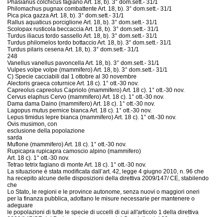
Phasianus colchicus fagiano Art. 18, b). 3° dom.sett.- 31/1
Philomachus pugnax combattente Art. 18, b). 3° dom.sett.- 31/1
Pica pica gazza Art. 18, b). 3° dom.sett.- 31/1
Rallus aquaticus porciglione Art. 18, b). 3° dom.sett.- 31/1
Scolopax rusticola beccaccia Art. 18, b). 3° dom.sett.- 31/1
Turdus iliacus tordo sassello Art. 18, b). 3° dom.sett.- 31/1
Turdus philomelos tordo bottaccio Art. 18, b). 3° dom.sett.- 31/1
Turdus pilaris cesena Art. 18, b). 3° dom.sett.- 31/1
248
Vanellus vanellus pavoncella Art. 18, b). 3° dom.sett.- 31/1
Vulpes volpe volpe (mammifero) Art. 18, b). 3° dom.sett.- 31/1
C) Specie cacciabili dal 1 ottobre al 30 novembre
Alectoris graeca coturnice Art. 18 c). 1° ott.-30 nov.
Capreolus capreolus Capriolo (mammifero) Art. 18 c). 1° ott.-30 nov.
Cervus elaphus Cervo (mammifero) Art. 18 c). 1° ott.-30 nov.
Dama dama Daino (mammifero) Art. 18 c). 1° ott.-30 nov.
Lagopus mutus pernice bianca Art. 18 c). 1° ott.-30 nov.
Lepus timidus lepre bianca (mammifero) Art. 18 c). 1° ott.-30 nov.
Ovis musimon, con
esclusione della popolazione
sarda
Muflone (mammifero) Art. 18 c). 1° ott.-30 nov.
Rupicapra rupicapra camoscio alpino (mammifero)
Art. 18 c). 1° ott.-30 nov.
Tetrao tetrix fagiano di monte Art. 18 c). 1° ott.-30 nov.
La situazione è stata modificata dall’art. 42, legge 4 giugno 2010, n. 96 che
ha recepito alcune delle disposizioni della direttiva 2009/147/ CE, stabilendo
che
Lo Stato, le regioni e le province autonome, senza nuovi o maggiori oneri
per la finanza pubblica, adottano le misure necessarie per mantenere o
adeguare
le popolazioni di tutte le specie di uccelli di cui all'articolo 1 della direttiva