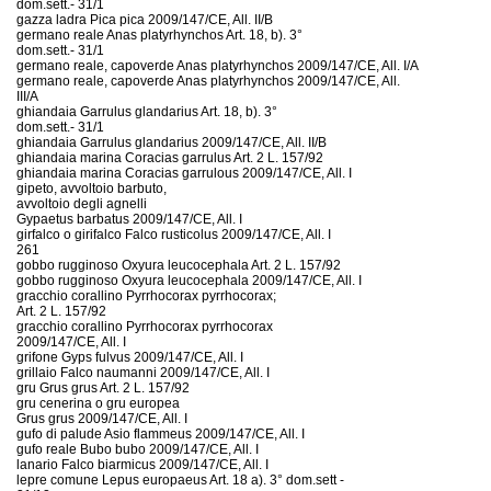
dom.sett.- 31/1
gazza ladra Pica pica 2009/147/CE, All. II/B
germano reale Anas platyrhynchos Art. 18, b). 3°
dom.sett.- 31/1
germano reale, capoverde Anas platyrhynchos 2009/147/CE, All. I/A
germano reale, capoverde Anas platyrhynchos 2009/147/CE, All.
III/A
ghiandaia Garrulus glandarius Art. 18, b). 3°
dom.sett.- 31/1
ghiandaia Garrulus glandarius 2009/147/CE, All. II/B
ghiandaia marina Coracias garrulus Art. 2 L. 157/92
ghiandaia marina Coracias garrulous 2009/147/CE, All. I
gipeto, avvoltoio barbuto,
avvoltoio degli agnelli
Gypaetus barbatus 2009/147/CE, All. I
girfalco o girifalco Falco rusticolus 2009/147/CE, All. I
261
gobbo rugginoso Oxyura leucocephala Art. 2 L. 157/92
gobbo rugginoso Oxyura leucocephala 2009/147/CE, All. I
gracchio corallino Pyrrhocorax pyrrhocorax;
Art. 2 L. 157/92
gracchio corallino Pyrrhocorax pyrrhocorax
2009/147/CE, All. I
grifone Gyps fulvus 2009/147/CE, All. I
grillaio Falco naumanni 2009/147/CE, All. I
gru Grus grus Art. 2 L. 157/92
gru cenerina o gru europea
Grus grus 2009/147/CE, All. I
gufo di palude Asio flammeus 2009/147/CE, All. I
gufo reale Bubo bubo 2009/147/CE, All. I
lanario Falco biarmicus 2009/147/CE, All. I
lepre comune Lepus europaeus Art. 18 a). 3° dom.sett -