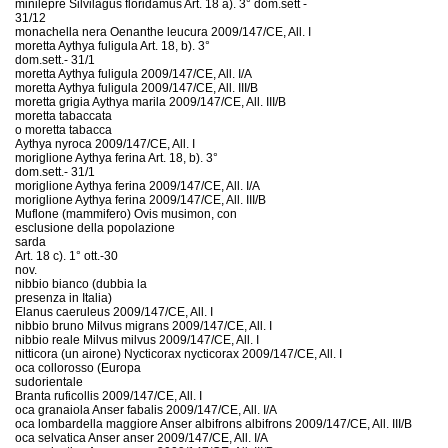
minilepre Silvilagus floridamus Art. 18 a). 3° dom.sett -
31/12
monachella nera Oenanthe leucura 2009/147/CE, All. I
moretta Aythya fuligula Art. 18, b). 3°
dom.sett.- 31/1
moretta Aythya fuligula 2009/147/CE, All. I/A
moretta Aythya fuligula 2009/147/CE, All. III/B
moretta grigia Aythya marila 2009/147/CE, All. III/B
moretta tabaccata
o moretta tabacca
Aythya nyroca 2009/147/CE, All. I
moriglione Aythya ferina Art. 18, b). 3°
dom.sett.- 31/1
moriglione Aythya ferina 2009/147/CE, All. I/A
moriglione Aythya ferina 2009/147/CE, All. III/B
Muflone (mammifero) Ovis musimon, con
esclusione della popolazione
sarda
Art. 18 c). 1° ott.-30
nov.
nibbio bianco (dubbia la
presenza in Italia)
Elanus caeruleus 2009/147/CE, All. I
nibbio bruno Milvus migrans 2009/147/CE, All. I
nibbio reale Milvus milvus 2009/147/CE, All. I
nitticora (un airone) Nycticorax nycticorax 2009/147/CE, All. I
oca collorosso (Europa
sudorientale
Branta ruficollis 2009/147/CE, All. I
oca granaiola Anser fabalis 2009/147/CE, All. I/A
oca lombardella maggiore Anser albifrons albifrons 2009/147/CE, All. III/B
oca selvatica Anser anser 2009/147/CE, All. I/A