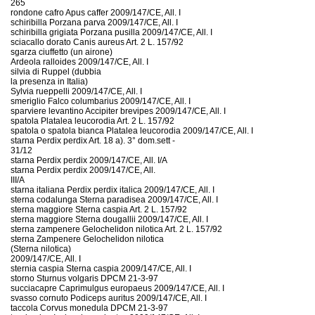
265
rondone cafro Apus caffer 2009/147/CE, All. I
schiribilla Porzana parva 2009/147/CE, All. I
schiribilla grigiata Porzana pusilla 2009/147/CE, All. I
sciacallo dorato Canis aureus Art. 2 L. 157/92
sgarza ciuffetto (un airone)
Ardeola ralloides 2009/147/CE, All. I
silvia di Ruppel (dubbia
la presenza in Italia)
Sylvia rueppelli 2009/147/CE, All. I
smeriglio Falco columbarius 2009/147/CE, All. I
sparviere levantino Accipiter brevipes 2009/147/CE, All. I
spatola Platalea leucorodia Art. 2 L. 157/92
spatola o spatola bianca Platalea leucorodia 2009/147/CE, All. I
starna Perdix perdix Art. 18 a). 3° dom.sett -
31/12
starna Perdix perdix 2009/147/CE, All. I/A
starna Perdix perdix 2009/147/CE, All.
III/A
starna italiana Perdix perdix italica 2009/147/CE, All. I
sterna codalunga Sterna paradisea 2009/147/CE, All. I
sterna maggiore Sterna caspia Art. 2 L. 157/92
sterna maggiore Sterna dougallii 2009/147/CE, All. I
sterna zampenere Gelochelidon nilotica Art. 2 L. 157/92
sterna Zampenere Gelochelidon nilotica
(Sterna nilotica)
2009/147/CE, All. I
sternia caspia Sterna caspia 2009/147/CE, All. I
storno Sturnus volgaris DPCM 21-3-97
succiacapre Caprimulgus europaeus 2009/147/CE, All. I
svasso cornuto Podiceps auritus 2009/147/CE, All. I
taccola Corvus monedula DPCM 21-3-97