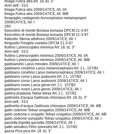
folaga Fulica atra Art. 18, b). 3°
dom.sett.- 31/1
folaga Fulica atra 2009/147/CE, All. I/A
folaga Fulica atra 2009/147/CE, All. III/B
forapaglie castagnolo Acrocephalus melanopogon
2009/147/CE, All. I
260
francolino di monte Bonasa bonasia DPCM 21-3-97
francolino di monte Bonasa bonasia DPCM 21-3-97
fraticello Sterna albifrons 2009/147/CE, All. I
fringuello Fringilla coelebs DPCM 21-3-97
frullino Lymnocryptes minimus Art. 18, b). 3°
dom.sett.- 31/1
frullino Lymnocryptes minimus 2009/147/CE, All. I/A
frullino Lymnocryptes minimus 2009/147/CE, All. III/B
gabbianello Larus minutes 2009/147/CE, All. I
gabbiano corallino Larus melanocephalus Art. 2 L. 157/92
gabbiano corallino Larus melanocephalus 2009/147/CE, All. I
gabbiano corso Larus audouinii Art. 2 L. 157/92
gabbiano corso Larus audouinii 2009/147/CE, All. I
gabbiano roseo Larus genei Art. 2 L. 157/92
gabbiano roseo Larus genei 2009/147/CE, All. I
gallina prataiola Tetrax tetrax Art. 2 L. 157/92
gallinella d'acqua Gallinula chloropus Art. 18, b). 3°
dom.sett.- 31/1
gallinella d’acqua Gallinula chloropus 2009/147/CE, All. II/B
gallo cedrone Tetrao urogallus 2009/147/CE, All. III/B
gallo cedrone o urogallo Tetrao urogallus 2009/147/CE, All. II/B
gallo cedrone ourogallo Tetrao urogallus 2009/147/CE, All. I
garzetta Egretta garzetta 2009/147/CE, All. I
gatto selvatico Felis sylvestris Art. 2 L. 157/92
gazza Pica pica Art. 18, b). 3°