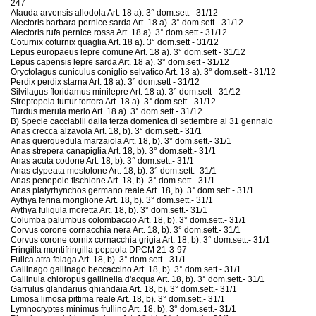
247
Alauda arvensis allodola Art. 18 a). 3° dom.sett - 31/12
Alectoris barbara pernice sarda Art. 18 a). 3° dom.sett - 31/12
Alectoris rufa pernice rossa Art. 18 a). 3° dom.sett - 31/12
Coturnix coturnix quaglia Art. 18 a). 3° dom.sett - 31/12
Lepus europaeus lepre comune Art. 18 a). 3° dom.sett - 31/12
Lepus capensis lepre sarda Art. 18 a). 3° dom.sett - 31/12
Oryctolagus cuniculus coniglio selvatico Art. 18 a). 3° dom.sett - 31/12
Perdix perdix starna Art. 18 a). 3° dom.sett - 31/12
Silvilagus floridamus minilepre Art. 18 a). 3° dom.sett - 31/12
Streptopeia turtur tortora Art. 18 a). 3° dom.sett - 31/12
Turdus merula merlo Art. 18 a). 3° dom.sett - 31/12
B) Specie cacciabili dalla terza domenica di settembre al 31 gennaio
Anas crecca alzavola Art. 18, b). 3° dom.sett.- 31/1
Anas querquedula marzaiola Art. 18, b). 3° dom.sett.- 31/1
Anas strepera canapiglia Art. 18, b). 3° dom.sett.- 31/1
Anas acuta codone Art. 18, b). 3° dom.sett.- 31/1
Anas clypeata mestolone Art. 18, b). 3° dom.sett.- 31/1
Anas penepole fischione Art. 18, b). 3° dom.sett.- 31/1
Anas platyrhynchos germano reale Art. 18, b). 3° dom.sett.- 31/1
Aythya ferina moriglione Art. 18, b). 3° dom.sett.- 31/1
Aythya fuligula moretta Art. 18, b). 3° dom.sett.- 31/1
Columba palumbus colombaccio Art. 18, b). 3° dom.sett.- 31/1
Corvus corone cornacchia nera Art. 18, b). 3° dom.sett.- 31/1
Corvus corone cornix cornacchia grigia Art. 18, b). 3° dom.sett.- 31/1
Fringilla montifringilla peppola DPCM 21-3-97
Fulica atra folaga Art. 18, b). 3° dom.sett.- 31/1
Gallinago gallinago beccaccino Art. 18, b). 3° dom.sett.- 31/1
Gallinula chloropus gallinella d'acqua Art. 18, b). 3° dom.sett.- 31/1
Garrulus glandarius ghiandaia Art. 18, b). 3° dom.sett.- 31/1
Limosa limosa pittima reale Art. 18, b). 3° dom.sett.- 31/1
Lymnocryptes minimus frullino Art. 18, b). 3° dom.sett.- 31/1