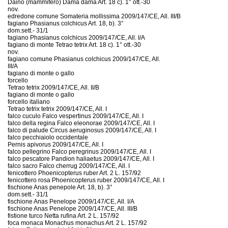
Daino (mammifero) Dama dama Art. 18 c). 1° ott.-30
nov.
edredone comune Somateria mollissima 2009/147/CE, All. III/B
fagiano Phasianus colchicus Art. 18, b). 3°
dom.sett.- 31/1
fagiano Phasianus colchicus 2009/147/CE, All. I/A
fagiano di monte Tetrao tetrix Art. 18 c). 1° ott.-30
nov.
fagiano comune Phasianus colchicus 2009/147/CE, All.
III/A
fagiano di monte o gallo
forcello
Tetrao tetrix 2009/147/CE, All. II/B
fagiano di monte o gallo
forcello italiano
Tetrao tetrix tetrix 2009/147/CE, All. I
falco cuculo Falco vespertinus 2009/147/CE, All. I
falco della regina Falco eleonorae 2009/147/CE, All. I
falco di palude Circus aeruginosus 2009/147/CE, All. I
falco pecchiaiolo occidentale
Pernis apivorus 2009/147/CE, All. I
falco pellegrino Falco peregrinus 2009/147/CE, All. I
falco pescatore Pandion haliaetus 2009/147/CE, All. I
falco sacro Falco cherrug 2009/147/CE, All. I
fenicottero Phoenicopterus ruber Art. 2 L. 157/92
fenicottero rosa Phoenicopterus ruber 2009/147/CE, All. I
fischione Anas penepole Art. 18, b). 3°
dom.sett.- 31/1
fischione Anas Penelope 2009/147/CE, All. I/A
fischione Anas Penelope 2009/147/CE, All. III/B
fistione turco Netta rufina Art. 2 L. 157/92
foca monaca Monachus monachus Art. 2 L. 157/92