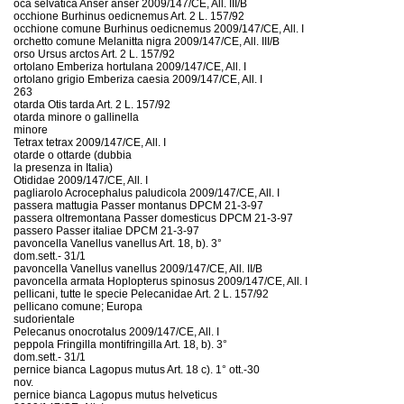
oca selvatica Anser anser 2009/147/CE, All. III/B
occhione Burhinus oedicnemus Art. 2 L. 157/92
occhione comune Burhinus oedicnemus 2009/147/CE, All. I
orchetto comune Melanitta nigra 2009/147/CE, All. III/B
orso Ursus arctos Art. 2 L. 157/92
ortolano Emberiza hortulana 2009/147/CE, All. I
ortolano grigio Emberiza caesia 2009/147/CE, All. I
263
otarda Otis tarda Art. 2 L. 157/92
otarda minore o gallinella
minore
Tetrax tetrax 2009/147/CE, All. I
otarde o ottarde (dubbia
la presenza in Italia)
Otididae 2009/147/CE, All. I
pagliarolo Acrocephalus paludicola 2009/147/CE, All. I
passera mattugia Passer montanus DPCM 21-3-97
passera oltremontana Passer domesticus DPCM 21-3-97
passero Passer italiae DPCM 21-3-97
pavoncella Vanellus vanellus Art. 18, b). 3°
dom.sett.- 31/1
pavoncella Vanellus vanellus 2009/147/CE, All. II/B
pavoncella armata Hoplopterus spinosus 2009/147/CE, All. I
pellicani, tutte le specie Pelecanidae Art. 2 L. 157/92
pellicano comune; Europa
sudorientale
Pelecanus onocrotalus 2009/147/CE, All. I
peppola Fringilla montifringilla Art. 18, b). 3°
dom.sett.- 31/1
pernice bianca Lagopus mutus Art. 18 c). 1° ott.-30
nov.
pernice bianca Lagopus mutus helveticus