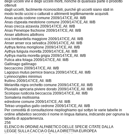
degli uccelli vivi e degli uccelli morti, nonché di qualsiasi parte o prodotto
ottenuti
dagli uccelli, facilmente riconoscibili, purché gli uccelli siano stati in
modo lecito uccisi o catturati o altrimenti legittimamente acquisiti.
Anas acuta codone comune 2009/147/CE, All. III/B
Anas clypeata mestolone comune 2009/147/CE, All. III/B
Anas crecca alzavola 2009/147/CE, All. III/B
Anas Penelope fischione 2009/147/CE, All. III/B
Anser albifrons albifrons
oca lombardella maggiore 2009/147/CE, All. III/B
Anser anser oca selvatica 2009/147/CE, All. III/B
Aythya ferina moriglione 2009/147/CE, All. III/B
Aythya fuligula moretta 2009/147/CE, All. III/B
Aythya marila moretta grigia 2009/147/CE, All. III/B
Fulica atra folaga 2009/147/CE, All. III/B
Gallinago gallinago
beccaccino 2009/147/CE, All. III/B
Lagopus mutus pernice bianca 2009/147/CE, All. III/B
Lymnocryptes minimus
frullino 2009/147/CE, All. III/B
Melanitta nigra orchetto comune 2009/147/CE, All. III/B
Pluvialis apricaria piviere dorato 2009/147/CE, All. III/B
Scolopax rusticola beccaccia 2009/147/CE, All. III/B
Somateria mollissima
edredone comune 2009/147/CE, All. III/B
Tetrao urogallus gallo cedrone 2009/147/CE, All. III/B
Per comodità di consultazione riepiloghiamo qui sottyo le varie tabelle in
ordine alfabetico secondo il nome in lingua italiana, indicando per ognuna la
tabella di appartenenza.
256
ELENCO IN ORDINE ALFABETICO DELLE SPECIE CITATE DALLA
LEGGE SULLA CACCIA O DALLA DIRETTIVA EUROPEA