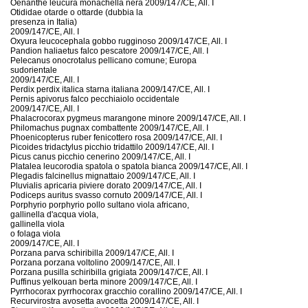
Oenanthe leucura monachella nera 2009/147/CE, All. I
Otididae otarde o ottarde (dubbia la
presenza in Italia)
2009/147/CE, All. I
Oxyura leucocephala gobbo rugginoso 2009/147/CE, All. I
Pandion haliaetus falco pescatore 2009/147/CE, All. I
Pelecanus onocrotalus pellicano comune; Europa
sudorientale
2009/147/CE, All. I
Perdix perdix italica starna italiana 2009/147/CE, All. I
Pernis apivorus falco pecchiaiolo occidentale
2009/147/CE, All. I
Phalacrocorax pygmeus marangone minore 2009/147/CE, All. I
Philomachus pugnax combattente 2009/147/CE, All. I
Phoenicopterus ruber fenicottero rosa 2009/147/CE, All. I
Picoides tridactylus picchio tridattilo 2009/147/CE, All. I
Picus canus picchio cenerino 2009/147/CE, All. I
Platalea leucorodia spatola o spatola bianca 2009/147/CE, All. I
Plegadis falcinellus mignattaio 2009/147/CE, All. I
Pluvialis apricaria piviere dorato 2009/147/CE, All. I
Podiceps auritus svasso cornuto 2009/147/CE, All. I
Porphyrio porphyrio pollo sultano viola africano,
gallinella d'acqua viola,
gallinella viola
o folaga viola
2009/147/CE, All. I
Porzana parva schiribilla 2009/147/CE, All. I
Porzana porzana voltolino 2009/147/CE, All. I
Porzana pusilla schiribilla grigiata 2009/147/CE, All. I
Puffinus yelkouan berta minore 2009/147/CE, All. I
Pyrrhocorax pyrrhocorax gracchio corallino 2009/147/CE, All. I
Recurvirostra avosetta avocetta 2009/147/CE, All. I