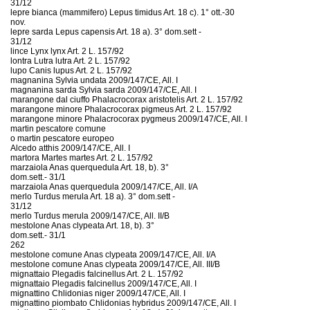
31/12
lepre bianca (mammifero) Lepus timidus Art. 18 c). 1° ott.-30
nov.
lepre sarda Lepus capensis Art. 18 a). 3° dom.sett -
31/12
lince Lynx lynx Art. 2 L. 157/92
lontra Lutra lutra Art. 2 L. 157/92
lupo Canis lupus Art. 2 L. 157/92
magnanina Sylvia undata 2009/147/CE, All. I
magnanina sarda Sylvia sarda 2009/147/CE, All. I
marangone dal ciuffo Phalacrocorax aristotelis Art. 2 L. 157/92
marangone minore Phalacrocorax pigmeus Art. 2 L. 157/92
marangone minore Phalacrocorax pygmeus 2009/147/CE, All. I
martin pescatore comune
o martin pescatore europeo
Alcedo atthis 2009/147/CE, All. I
martora Martes martes Art. 2 L. 157/92
marzaiola Anas querquedula Art. 18, b). 3°
dom.sett.- 31/1
marzaiola Anas querquedula 2009/147/CE, All. I/A
merlo Turdus merula Art. 18 a). 3° dom.sett -
31/12
merlo Turdus merula 2009/147/CE, All. II/B
mestolone Anas clypeata Art. 18, b). 3°
dom.sett.- 31/1
262
mestolone comune Anas clypeata 2009/147/CE, All. I/A
mestolone comune Anas clypeata 2009/147/CE, All. III/B
mignattaio Plegadis falcinellus Art. 2 L. 157/92
mignattaio Plegadis falcinellus 2009/147/CE, All. I
mignattino Chlidonias niger 2009/147/CE, All. I
mignattino piombato Chlidonias hybridus 2009/147/CE, All. I