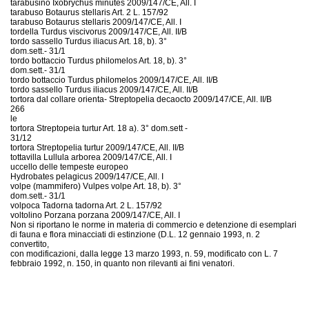
tarabusino Ixobrychus minutes 2009/147/CE, All. I
tarabuso Botaurus stellaris Art. 2 L. 157/92
tarabuso Botaurus stellaris 2009/147/CE, All. I
tordella Turdus viscivorus 2009/147/CE, All. II/B
tordo sassello Turdus iliacus Art. 18, b). 3°
dom.sett.- 31/1
tordo bottaccio Turdus philomelos Art. 18, b). 3°
dom.sett.- 31/1
tordo bottaccio Turdus philomelos 2009/147/CE, All. II/B
tordo sassello Turdus iliacus 2009/147/CE, All. II/B
tortora dal collare orienta- Streptopelia decaocto 2009/147/CE, All. II/B
266
le
tortora Streptopeia turtur Art. 18 a). 3° dom.sett -
31/12
tortora Streptopelia turtur 2009/147/CE, All. II/B
tottavilla Lullula arborea 2009/147/CE, All. I
uccello delle tempeste europeo
Hydrobates pelagicus 2009/147/CE, All. I
volpe (mammifero) Vulpes volpe Art. 18, b). 3°
dom.sett.- 31/1
volpoca Tadorna tadorna Art. 2 L. 157/92
voltolino Porzana porzana 2009/147/CE, All. I
Non si riportano le norme in materia di commercio e detenzione di esemplari
di fauna e flora minacciati di estinzione (D.L. 12 gennaio 1993, n. 2
convertito,
con modificazioni, dalla legge 13 marzo 1993, n. 59, modificato con L. 7
febbraio 1992, n. 150, in quanto non rilevanti ai fini venatori.