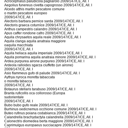
Acrocephalus paludicola pagliarolo 2009/147/CE, All. I
Aegolius funereus civetta capogrosso 2009/147/CE, All. I
Alcedo atthis martin pescatore comune
o martin pescatore europeo
2009/147/CE, All. I
Alectoris barbara pernice sarda 2009/147/CE, All. I
Alectoris graeca coturnìce 2009/147/CE, All. I
Anthus campestris calandro 2009/147/CE, All. I
Apus caffer rondone cafro 2009/147/CE, All. I
Aquila chrysaetos aquila reale 2009/147/CE, All. I
Aquila clanga aquila anatraia maggiore
oaquila macchiata
2009/147/CE, All. I
Aquila heliaca aquila imperiale 2009/147/CE, All. I
Aquila pomarina aquila anatraia minore 2009/147/CE, All. I
Ardea purpurea airone purpureo 2009/147/CE, All. I
Ardeola ralloides sgarza ciuffetto (un airone)
2009/147/CE, All. I
Asio flammeus gufo di palude 2009/147/CE, All. I
Aythya nyroca moretta tabaccata
o moretta tabacca
2009/147/CE, All. I
Botaurus stellaris tarabuso 2009/147/CE, All. I
Branta ruficollis oca collorosso (Europa
sudorientale
2009/147/CE, All. I
Bubo bubo gufo reale 2009/147/CE, All. I
Burhinus oedicnemus occhione comune 2009/147/CE, All. I
Buteo rufinus poiana codabianca 2009/147/CE, All. I
Calandrella brachydactyla calandrella 2009/147/CE, All. I
Calonectris diomedea berta maggiore 2009/147/CE, All. I
Caprimulgus europaeus succiacapre 2009/147/CE, All. I