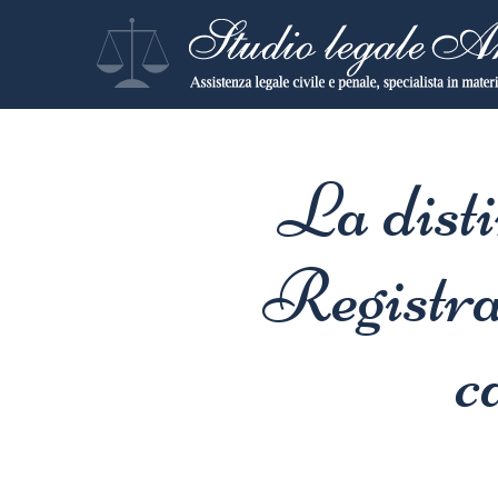
La disti
Registraz
c