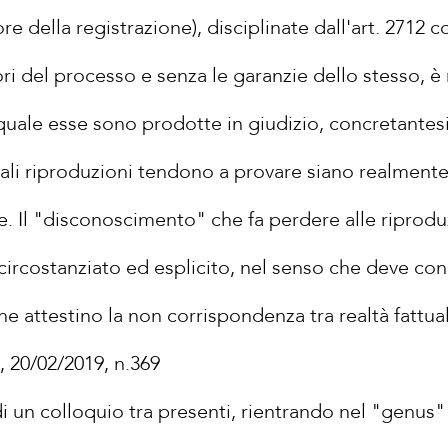
 della registrazione), disciplinate dall'art. 2712 co
ori del processo e senza le garanzie dello stesso, è 
 quale esse sono prodotte in giudizio, concretantes
 tali riproduzioni tendono a provare siano realmente
se. Il "disconoscimento" che fa perdere alle riproduz
circostanziato ed esplicito, nel senso che deve con
he attestino la non corrispondenza tra realtà fattua
, 20/02/2019, n.369
i un colloquio tra presenti, rientrando nel "genus"