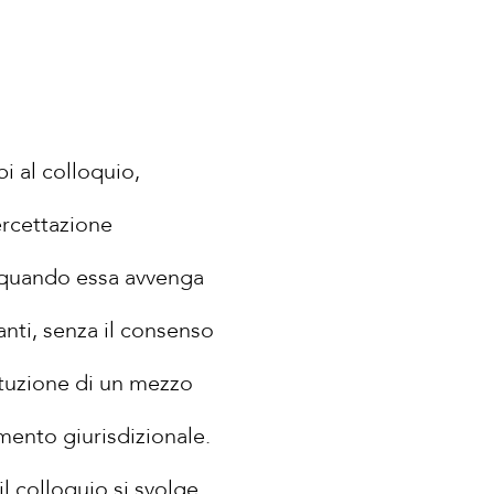
i al colloquio,
ercettazione
he quando essa avvenga
nti, senza il consenso
stituzione di un mezzo
imento giurisdizionale.
l colloquio si svolge