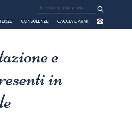
TENZE
CONSULENZE
CACCIA E ARMI
tazione e
resenti in
le