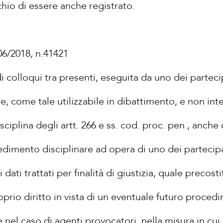
chio di essere anche registrato.
06/2018, n.41421
i colloqui tra presenti, eseguita da uno dei partecip
, come tale utilizzabile in dibattimento, e non int
sciplina degli artt. 266 e ss. cod. proc. pen., anc
edimento disciplinare ad opera di uno dei partecipa
i dati trattati per finalità di giustizia, quale preco
roprio diritto in vista di un eventuale futuro proced
el caso di agenti provocatori, nella misura in cui i