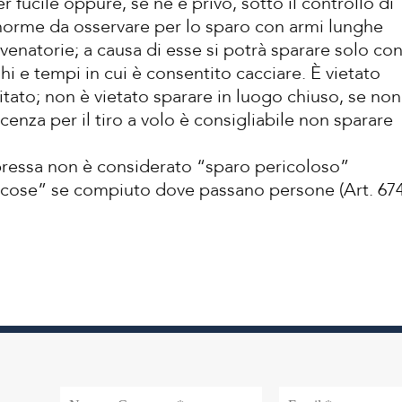
r fucile oppure, se ne è privo, sotto il controllo di
norme da osservare per lo sparo con armi lunghe
venatorie; a causa di esse si potrà sparare solo co
hi e tempi in cui è consentito cacciare. È vietato
itato; non è vietato sparare in luogo chiuso, se non
icenza per il tiro a volo è consigliabile non sparare
pressa non è considerato “sparo pericoloso”
 cose” se compiuto dove passano persone (Art. 67