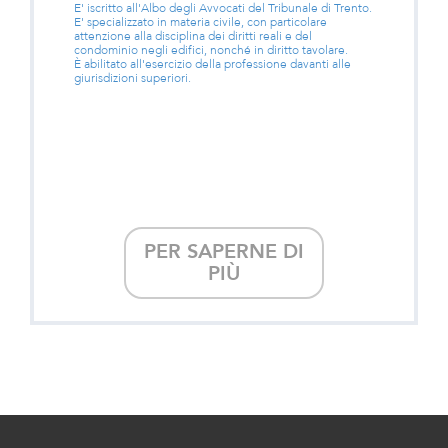
E' iscritto all'Albo degli Avvocati del Tribunale di Trento.
E' specializzato in materia civile, con particolare
attenzione alla disciplina dei diritti reali e del
condominio negli edifici, nonché in diritto tavolare.
È abilitato all'esercizio della professione davanti alle
giurisdizioni superiori.
PER SAPERNE DI
PIÙ