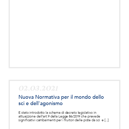
02.03.2021
Nuova Normativa per il mondo dello
sci e dell'agonismo
E stato introdotto la schema di decreto legislativo in
attuazzione dell'art.9 della Legge 86/2019 che prevede
significativi cambaimenti per i fruitori delle piste da sci e [...]