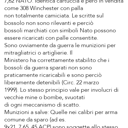
7,62 NATO. Identica cartuccia è però in vendita
come 308 Winchester con palla
non totalmente camiciata. Le scritte sul
bossolo non sono rilevanti e perciò
bossoli marchiati con simboli Nato possono
essere ricaricati con palle consentite.
Sono ovviamente da guerra le munizioni per
mitragliatrici o artiglierie. Il
Ministero ha correttamente stabilito che i
bossoli da guerra sparati non sono
praticamente ricaricabili e sono perciò
liberamente detenibili (Circ. 22 marzo
1999). Lo stesso principio vale per involucri di
vecchie mine o bombe, svuotati
di ogni meccanismo di scatto.
Munizioni a salve: Quelle nei calibri per arma
comune da sparo (ad es.
9x21, 7,65, 45 ACP) sono soggette allo stesso