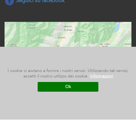
Seguici su facebook
I cookie ci aiutano a fornire i nostri servizi. Utilizzando tali servizi,
accetti il nostro utilizzo dei cookie.
Informazioni
Ok
Studio legale Antolini - Viale Dante, 19 - 38079 Tione di Trento
(TN) - P.IVA 02318630221 -
Privacy
-
Cookies
T +39 0465 321141 - F +39 0465 329910