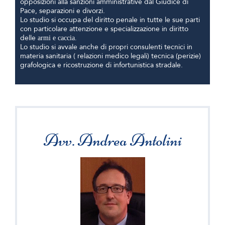
opposizioni alla sanzioni amministrative dal Giudice di
Pace, separazioni e divorzi.
Lo studio si occupa del diritto penale in tutte le sue parti
con particolare attenzione e specializzazione in diritto
delle
armi e caccia.
Lo studio si avvale anche di propri consulenti tecnici in
materia sanitaria ( relazioni medico legali) tecnica (perizie)
grafologica e ricostruzione di infortunistica stradale.
Avv. Andrea Antolini