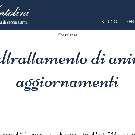
STUDIO
SEN
Consulenze
trattamento di ani
aggiornamenti
animali” è previsto e disciplinato all'art. 544 ter c