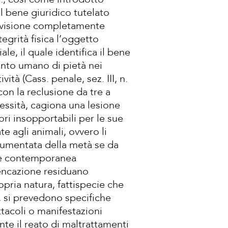
el bene giuridico tutelato
na visione completamente
egrità fisica l’oggetto
le, il quale identifica il bene
ento umano di pietà nei
ità (Cass. penale, sez. III, n.
on la reclusione da tre a
cessità, cagiona una lesione
ri insopportabili per le sue
e agli animali, ovvero li
 aumentata della metà se da
e e contemporanea
lencazione residuano
opria natura, fattispecie che
p., si prevedono specifiche
ttacoli o manifestazioni
te il reato di maltrattamenti