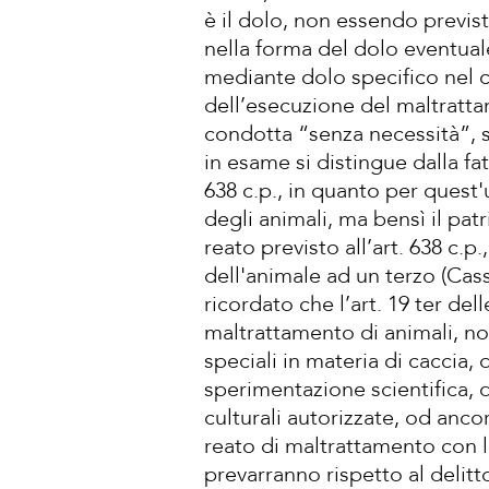
è il dolo, non essendo previs
nella forma del dolo eventual
mediante dolo specifico nel c
dell’esecuzione del maltrattam
condotta “senza necessità”, sar
in esame si distingue dalla fa
638 c.p., in quanto per quest
degli animali, ma bensì il pat
reato previsto all’art. 638 c.
dell'animale ad un terzo (Cass.
ricordato che l’art. 19 ter delle
maltrattamento di animali, non
speciali in materia di caccia, 
sperimentazione scientifica, di
culturali autorizzate, od anco
reato di maltrattamento con le
prevarranno rispetto al delitt