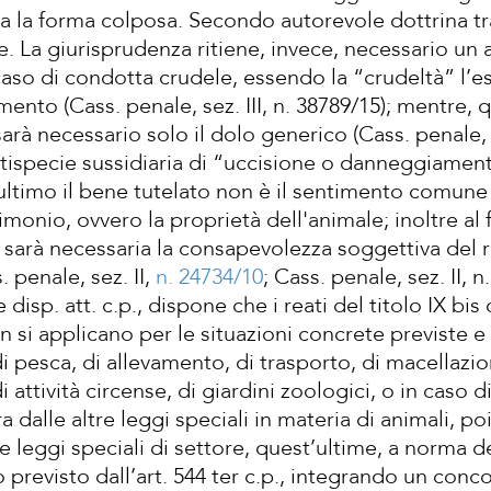
ta la forma colposa. Secondo autorevole dottrina tr
e. La giurisprudenza ritiene, invece, necessario un 
aso di condotta crudele, essendo la “crudeltà” l’esp
ento (Cass. penale, sez. III, n. 38789/15); mentre, 
à necessario solo il dolo generico (Cass. penale, sez
ttispecie sussidiaria di “uccisione o danneggiamento
'ultimo il bene tutelato non è il sentimento comune
rimonio, ovvero la proprietà dell'animale; inoltre a
p., sarà necessaria la consapevolezza soggettiva del
 penale, sez. II,
n. 24734/10
; Cass. penale, sez. II, 
 disp. att. c.p., dispone che i reati del titolo IX bis d
 si applicano per le situazioni concrete previste e 
di pesca, di allevamento, di trasporto, di macellazio
 attività circense, di giardini zoologici, o in caso 
ra dalle altre leggi speciali in materia di animali, p
 leggi speciali di settore, quest’ultime, a norma de
o previsto dall’art. 544 ter c.p., integrando un con