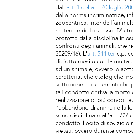
dall'
art. 1 della L. 20 luglio 20
dalla norma incriminatrice, i
zoocentrica, intende l’animale
materiale dello stesso. D’altr
protetto dalla disciplina in 
confronti degli animali, che ri
35209/16). L'
art. 544
ter
c.p. c
diciotto mesi o con la multa d
ad un animale, ovvero lo sotto
caratteristiche etologiche; no
sottopone a trattamenti che p
tali condotte deriva la mort
realizzazione di più condotte
l’abbandono di animali e la lo
sono disciplinate all’art. 727 
condotte illecite di sevizie e
vietati, ovvero durante comba