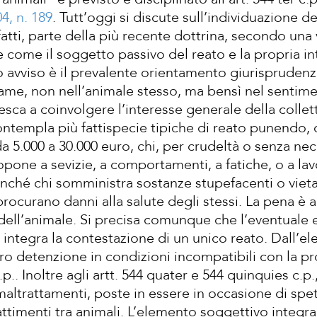
04, n. 189
. Tutt’oggi si discute sull’individuazione d
nfatti, parte della più recente dottrina, secondo u
 come il soggetto passivo del reato e la propria int
o avviso è il prevalente orientamento giurisprudenzia
esame, non nell’animale stesso, ma bensì nel sentim
esca a coinvolgere l’interesse generale della collettiv
ontempla più fattispecie tipiche di reato punendo, c
a 5.000 a 30.000 euro, chi, per crudeltà o senza ne
pone a sevizie, a comportamenti, a fatiche, o a lavo
nché chi somministra sostanze stupefacenti o vietat
rocurano danni alla salute degli stessi. La pena è
e dell’animale. Si precisa comunque che l’eventual
, integra la contestazione di un unico reato. Dall’e
ro detenzione in condizioni incompatibili con la pr
c.p.. Inoltre agli artt. 544 quater e 544 quinquies c.
 maltrattamenti, poste in essere in occasione di spe
ttimenti tra animali. L’elemento soggettivo integran