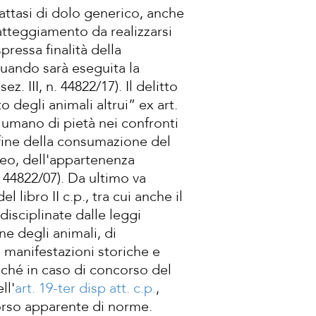
attasi di dolo generico, anche
atteggiamento da realizzarsi
ressa finalità della
quando sarà eseguita la
. III, n. 44822/17). Il delitto
 degli animali altrui” ex art.
 umano di pietà nei confronti
l fine della consumazione del
 reo, dell'appartenenza
n. 44822/07). Da ultimo va
el libro II c.p., tra cui anche il
disciplinate dalle leggi
ne degli animali, di
di manifestazioni storiche e
oiché in caso di concorso del
ll'
art. 19-ter
disp att. c.p.
,
corso apparente di norme.