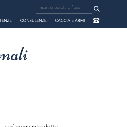
TENZE
CONSULENZE
CACCIA E ARMI
mali
.p., così come introdotto