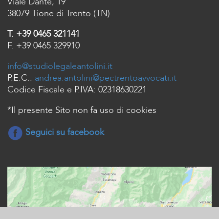
Viale Dante, 19
38079 Tione di Trento (TN)
T. +39 0465 321141
F. +39 0465 329910
info@studiolegaleantolini.it
P.E.C.:
andrea.antolini@pectrentoavvocati.it
Codice Fiscale e P.IVA: 02318630221
*Il presente Sito non fa uso di cookies
Seguici su facebook