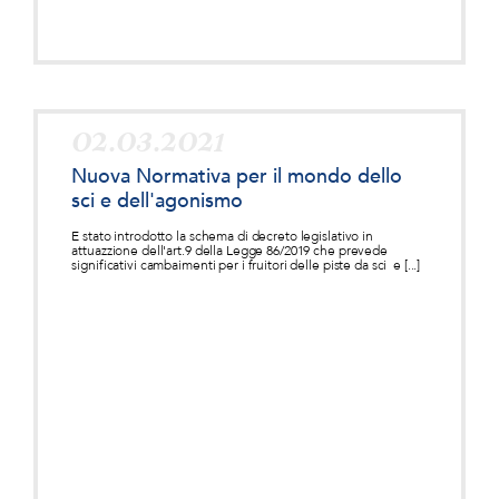
02.03.2021
Nuova Normativa per il mondo dello
sci e dell'agonismo
E stato introdotto la schema di decreto legislativo in
attuazzione dell'art.9 della Legge 86/2019 che prevede
significativi cambaimenti per i fruitori delle piste da sci e [...]