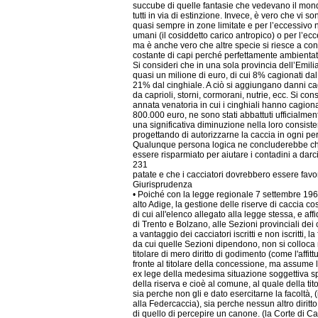
succube di quelle fantasie che vedevano il mond
tutti in via di estinzione. Invece, è vero che vi s
quasi sempre in zone limitate e per l’eccessivo
umani (il cosiddetto carico antropico) o per l’ec
ma è anche vero che altre specie si riesce a con
costante di capi perché perfettamente ambientat
Si consideri che in una sola provincia dell’Emili
quasi un milione di euro, di cui 8% cagionati dal
21% dal cinghiale. A ciò si aggiungano danni ca
da caprioli, storni, cormorani, nutrie, ecc. Si co
annata venatoria in cui i cinghiali hanno cagiona
800.000 euro, ne sono stati abbattuti ufficialme
una significativa diminuzione nella loro consist
progettando di autorizzarne la caccia in ogni pe
Qualunque persona logica ne concluderebbe che
essere risparmiato per aiutare i contadini a dar
231
patate e che i cacciatori dovrebbero essere favor
Giurisprudenza
• Poiché con la legge regionale 7 settembre 196
alto Adige, la gestione delle riserve di caccia costit
di cui all'elenco allegato alla legge stessa, e affid
di Trento e Bolzano, alle Sezioni provinciali dei c
a vantaggio dei cacciatori iscritti e non iscritti, 
da cui quelle Sezioni dipendono, non si colloca 
titolare di mero diritto di godimento (come l'affitt
fronte al titolare della concessione, ma assume 
ex lege della medesima situazione soggettiva spe
della riserva e cioè al comune, al quale della tit
sia perche non gli e dato esercitarne la facoltà
alla Federcaccia), sia perche nessun altro diritto
di quello di percepire un canone. (la Corte di C