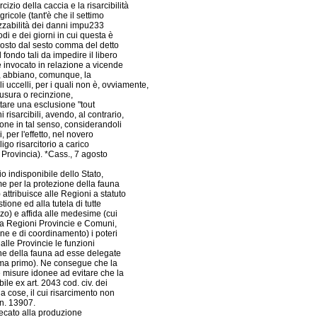
cizio della caccia e la risarcibilità
ricole (tant'è che il settimo
zzabilità dei danni impu233
iodi e dei giorni in cui questa è
 (posto dal sesto comma del detto
 fondo tali da impedire il libero
 invocato in relazione a vicende
i, abbiano, comunque, la
i uccelli, per i quali non è, ovviamente,
iusura o recinzione,
ttare una esclusione "tout
 risarcibili, avendo, al contrario,
ione in tal senso, considerandoli
 per l'effetto, nel novero
igo risarcitorio a carico
a Provincia). *Cass., 7 agosto
o indisponibile dello Stato,
me per la protezione della fauna
 attribuisce alle Regioni a statuto
ione ed alla tutela di tutte
rzo) e affida alle medesime (cui
 tra Regioni Provincie e Comuni,
one e di coordinamento) i poteri
 alle Provincie le funzioni
one della fauna ad esse delegate
omma primo). Ne consegue che la
e misure idonee ad evitare che la
ile ex art. 2043 cod. civ. dei
a cose, il cui risarcimento non
 n. 13907.
rrecato alla produzione