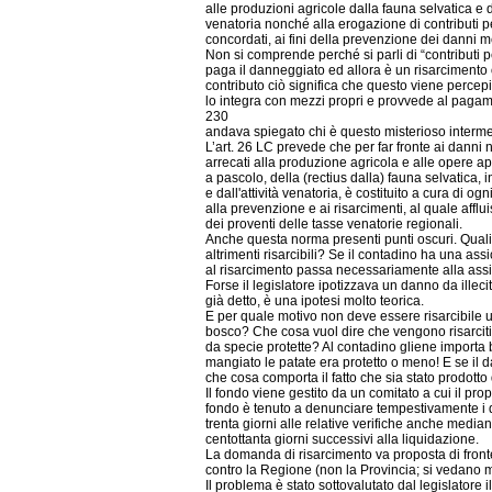
alle produzioni agricole dalla fauna selvatica e da
venatoria nonché alla erogazione di contributi p
concordati, ai fini della prevenzione dei danni 
Non si comprende perché si parli di “contributi pe
paga il danneggiato ed allora è un risarcimento
contributo ciò significa che questo viene percepi
lo integra con mezzi propri e provvede al paga
230
andava spiegato chi è questo misterioso interme
L’art. 26 LC prevede che per far fronte ai danni no
arrecati alla produzione agricola e alle opere app
a pascolo, della (rectius dalla) fauna selvatica, i
e dall'attività venatoria, è costituito a cura di o
alla prevenzione e ai risarcimenti, al quale aff
dei proventi delle tasse venatorie regionali.
Anche questa norma presenti punti oscuri. Qual
altrimenti risarcibili? Se il contadino ha una assi
al risarcimento passa necessariamente alla ass
Forse il legislatore ipotizzava un danno da illec
già detto, è una ipotesi molto teorica.
E per quale motivo non deve essere risarcibile
bosco? Che cosa vuol dire che vengono risarciti 
da specie protette? Al contadino gliene importa 
mangiato le patate era protetto o meno! E se il 
che cosa comporta il fatto che sia stato prodott
Il fondo viene gestito da un comitato a cui il prop
fondo è tenuto a denunciare tempestivamente i d
trenta giorni alle relative verifiche anche media
centottanta giorni successivi alla liquidazione.
La domanda di risarcimento va proposta di fronte
contro la Regione (non la Provincia; si vedano 
Il problema è stato sottovalutato dal legislatore