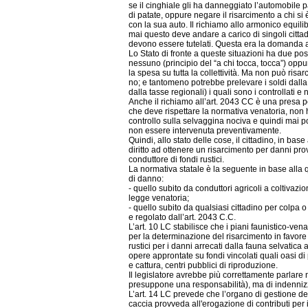
se il cinghiale gli ha danneggiato l’automobile
di patate, oppure negare il risarcimento a chi si
con la sua auto. Il richiamo allo armonico equili
mai questo deve andare a carico di singoli cittad
devono essere tutelati. Questa era la domanda a
Lo Stato di fronte a queste situazioni ha due poss
nessuno (principio del “a chi tocca, tocca”) oppur
la spesa su tutta la collettività. Ma non può risa
no; e tantomeno potrebbe prelevare i soldi dalla 
dalla tasse regionali) i quali sono i controllati e n
Anche il richiamo all’art. 2043 CC è una presa per
che deve rispettare la normativa venatoria, non ha
controllo sulla selvaggina nociva e quindi mai po
non essere intervenuta preventivamente.
Quindi, allo stato delle cose, il cittadino, in ba
diritto ad ottenere un risarcimento per danni pro
conduttore di fondi rustici.
La normativa statale è la seguente in base alla q
di danno:
- quello subito da conduttori agricoli a coltivazio
legge venatoria;
- quello subito da qualsiasi cittadino per colpa
e regolato dall’art. 2043 C.C.
L’art. 10 LC stabilisce che i piani faunistico-vena
per la determinazione del risarcimento in favore 
rustici per i danni arrecati dalla fauna selvatica 
opere approntate su fondi vincolati quali oasi d
e cattura, centri pubblici di riproduzione.
Il legislatore avrebbe più correttamente parlare 
presuppone una responsabilità), ma di indenniz
L’art. 14 LC prevede che l’organo di gestione degli
caccia provveda all'erogazione di contributi per i