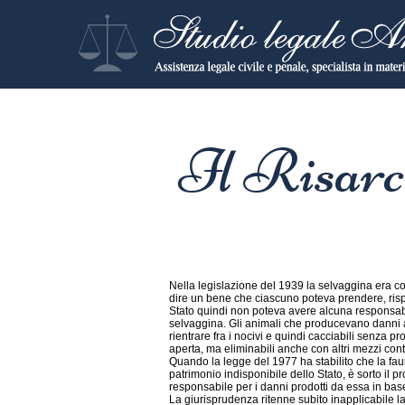
Il Risarci
Nella legislazione del 1939 la selvaggina era co
dire un bene che ciascuno poteva prendere, risp
Stato quindi non poteva avere alcuna responsabi
selvaggina. Gli animali che producevano danni al
rientrare fra i nocivi e quindi cacciabili senza 
aperta, ma eliminabili anche con altri mezzi contr
Quando la legge del 1977 ha stabilito che la faun
patrimonio indisponibile dello Stato, è sorto il 
responsabile per i danni prodotti da essa in base
La giurisprudenza ritenne subito inapplicabile l