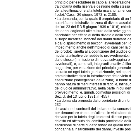
principio per escludere in capo alla federazion
tra titolarità della riserva e gestione della stess
della legittimazione alla tutela risarcitoria nei con
frodo).*Cass., 26 giugno 1972, n. 2188.
• La domanda, con la quale il proprietario di un
autorità amministrativa in zona di divieto assolu
dell'art 23 del RD 5 giugno 1939 n 1016), chieda
dei danni cagionati alle culture dalla selvaggina
cacciabile per effetto di detto divieto e della so
all'uopo incaricati, nonché dei danni derivanti 
e dallo spargimento di bocconi avvelenati per i
impedimento anche dell'impiego di cani per la c
dei prodotti, spetta alla cognizione del giudice o
modalità attuative del suddetto provvedimento,
dallo stesso (immissione di nuova selvaggina e
avvelenati), e, come tali, integranti un'attività ille
soggettivo, per violazione del principio general
sottratta ad ogni tutela giurisdizionale, nella part
amministrative circa la introduzione del divieto di
esecuzione (sorveglianza della zona), a fronte de
hanno natura di meri interessi di fatto; e, infine,
del giudice amministrativo, nella parte in cui denu
provvedimento, e, quindi, coinvolga posizioni di 
Sez. U, del 13 luglio 1981, n. 4557
• La domanda proposta dal proprietario di un fon
232
di caccia, nei confronti del titolare della conce
per denunciare che quest'ultimo, in violazione d
ricevuto per la tutela degli interessi di esso pro
chiesto ed ottenuto dal comitato provinciale del
esclusione di parte di detto fondo da quella ris
condanna al risarcimento dei danni, investe posizi