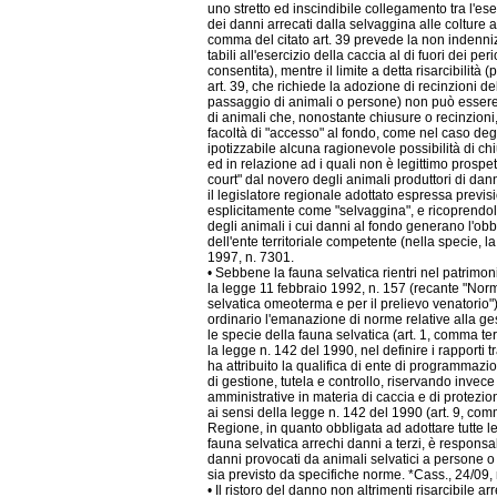
uno stretto ed inscindibile collegamento tra l'eser
dei danni arrecati dalla selvaggina alle colture ag
comma del citato art. 39 prevede la non indenni
tabili all'esercizio della caccia al di fuori dei per
consentita), mentre il limite a detta risarcibilità
art. 39, che richiede la adozione di recinzioni del
passaggio di animali o persone) non può essere
di animali che, nonostante chiusure o recinzion
facoltà di "accesso" al fondo, come nel caso degl
ipotizzabile alcuna ragionevole possibilità di ch
ed in relazione ad i quali non è legittimo prospe
court" dal novero degli animali produttori di danni
il legislatore regionale adottato espressa previs
esplicitamente come "selvaggina", e ricoprendoli,
degli animali i cui danni al fondo generano l'obbl
dell'ente territoriale competente (nella specie, l
1997, n. 7301.
• Sebbene la fauna selvatica rientri nel patrimoni
la legge 11 febbraio 1992, n. 157 (recante "Nor
selvatica omeoterma e per il prelievo venatorio")
ordinario l'emanazione di norme relative alla gest
le specie della fauna selvatica (art. 1, comma te
la legge n. 142 del 1990, nel definire i rapporti
ha attribuito la qualifica di ente di programmazi
di gestione, tutela e controllo, riservando invece
amministrative in materia di caccia e di protezi
ai sensi della legge n. 142 del 1990 (art. 9, c
Regione, in quanto obbligata ad adottare tutte l
fauna selvatica arrechi danni a terzi, è responsab
danni provocati da animali selvatici a persone o 
sia previsto da specifiche norme. *Cass., 24/09,
• Il ristoro del danno non altrimenti risarcibile a