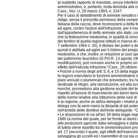
al suddetto rapporto di mandato, senza interferi
amministrativo, e, pertanto, resta devoluta alla 
Cass., Sez. U, 29 marzo 1983, n. 2247.
Per il caso di abbattimento di animale selvatico 
Adige, senza il prescritto permesso della compe
italiana della caccia, deve riconoscersi a detta 
ad agire, contro l'autore dell'infrazione, per il
dall'appartenenza di detto animale allo stato, 
che la federazione medesima; in qualità di conc
dei territori di quella regione istituiti in riserva 
7 settembre 1964 n. 30), è titolare dei poteri e d
quindi è abilitata ad agire per il ristoro del pre
medesimo, e che, inoltre, in relazione ai suoi spe
del patrimonio faunistico (D.P.G.R. 13 agosto 19
modificazioni), può ricevere anche in proprio u
effetto dell'indicata infrazione.*Cass., 28 ottobr
• Poiché a norma degli artt. 5, 6, e 15 della le
le regioni esercitano le funzioni amministrative
piani annuali o pluriennali che prevedano, tra l'a
destinate al rifugio, alla riproduzione, ed alla so
nonché, provvedono alla gestione sociale del ter
rispetto all'azione di risarcimento dei danni deriv
delle norme relative alla istituzione delle oasi d
è la regione, anche se abbia delegato i relativi p
delega non fa venir meno la titolarità di tali pot
nell'ambito delle direttive dell'ente delegante. 
• Le disposizioni di cui all'art. 39 della legge re
1980 (a norma del quale, per far fronte ai danni no
alle produzioni agricole dalla selvaggina e dalla a
di tutela viene ripartito tra le amministrazioni pr
art. 17 (secondo il quale, agli effetti dell'eserci
selvaggina gli uccelli ed i mammiferi di cui sia c