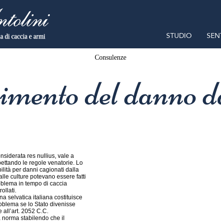
STUDIO
SEN
Consulenze
mento del danno d
nsiderata res nullius, vale a
ettando le regole venatorie. Lo
lità per danni cagionati dalla
le culture potevano essere fatti
problema in tempo di caccia
ollati.
a selvatica italiana costituisce
problema se lo Stato divenisse
 all’art. 2052 C.C.
a norma stabilendo che il