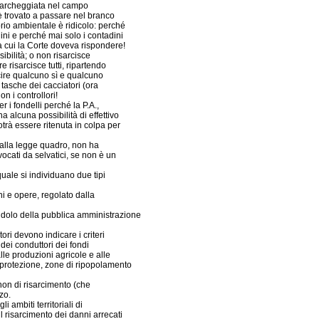
 parcheggiata nel campo
 è trovato a passare nel branco
brio ambientale è ridicolo: perché
ini e perché mai solo i contadini
 cui la Corte doveva rispondere!
ibilità; o non risarcisce
e risarcisce tutti, ripartendo
rcire qualcuno sì e qualcuno
tasche dei cacciatori (ora
on i controllori!
 i fondelli perché la P.A.,
 alcuna possibilità di effettivo
trà essere ritenuta in colpa per
se alla legge quadro, non ha
vocati da selvatici, se non è un
uale si individuano due tipi
ni e opere, regolato dalla
 o dolo della pubblica amministrazione
tori devono indicare i criteri
dei conduttori dei fondi
alle produzioni agricole e alle
i protezione, zone di ripopolamento
non di risarcimento (che
zo.
 ambiti territoriali di
l risarcimento dei danni arrecati