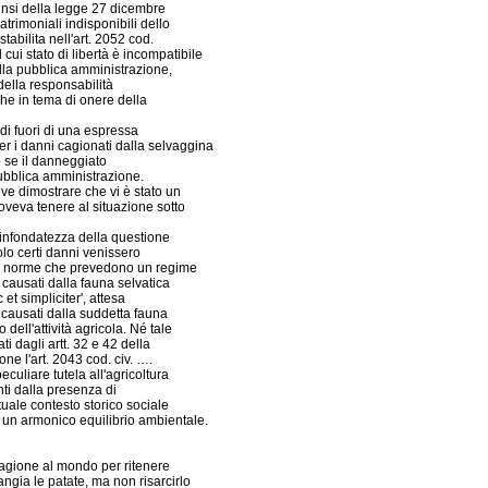
ensi della legge 27 dicembre
trimoniali indisponibili dello
tabilita nell'art. 2052 cod.
l cui stato di libertà è incompatibile
ella pubblica amministrazione,
della responsabilità
nche in tema di onere della
 di fuori di una espressa
er i danni cagionati dalla selvaggina
lo se il danneggiato
 pubblica amministrazione.
eve dimostrare che vi è stato un
doveva tenere al situazione sotto
 infondatezza della questione
solo certi danni venissero
i le norme che prevedono un regime
 causati dalla fauna selvatica
et simpliciter', attesa
ni causati dalla suddetta fauna
 dell'attività agricola. Né tale
ati dagli artt. 32 e 42 della
ne l'art. 2043 cod. civ. ….
eculiare tutela all'agricoltura
nti dalla presenza di
ttuale contesto storico sociale
i un armonico equilibrio ambientale.
ragione al mondo per ritenere
angia le patate, ma non risarcirlo