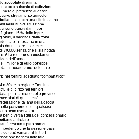
o spopolato di animali,
ono specie a rischio di estinzione,
 numero di presenze di esseri
cessivo sfruttamento agricolo,
trollarle solo con una eliminazione
esi nella nuova situazione.
a si sono pagati danni per
 fagiano, 15 % dalla lepre,
gionati, a seconda delle zone,
nsideri che in Toscana in una
to danni risarciti con circa
nte 70.000 senza che si sia notata
enza! La regione sta giustamente
riodo dell’anno.
 il milione di euro potrebbe
ci da mangiare pane, polenta e
iti nel fornirci adeguato “companatico”.
4 n 30 della regione Trentino
uite di diritto nei territori
ata, per il territorio delle province
acciatori di quelle città
la federazione italiana della caccia,
nella posizione di un qualsiasi
uario della riserva) di
la ben diversa figura del concessionario
ttante al titolare
olarità residua il puro nomen,
, (impedendo che la gestione passi
 esso può vantare all'infuori
assazione ha formulato tale