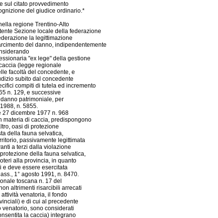
re sul citato provvedimento
cognizione del giudice ordinario.*
nella regione Trentino-Alto
tente Sezione locale della federazione
federazione la legittimazione
 risarcimento del danno, indipendentemente
considerando
essionaria "ex lege" della gestione
di caccia (legge regionale
elle facoltà del concedente, e
giudizio subito dal concedente
cifici compiti di tutela ed incremento
65 n. 129, e successive
n danno patrimoniale, per
e 1988, n. 5855.
gge 27 dicembre 1977 n. 968
 in materia di caccia, predispongono
ltro, oasi di protezione
sta della fauna selvatica,
ritorio, passivamente legittimata
anti a terzi dalla violazione
i protezione della fauna selvatica,
oteri alla provincia, in quanto
eri e deve essere esercitata
*Cass., 1° agosto 1991, n. 8470.
gionale toscana n. 17 del
n altrimenti risarcibili arrecati
ttività venatoria, il fondo
ovinciali) e di cui al precedente
zio venatorio, sono considerati
onsentita la caccia) integrano