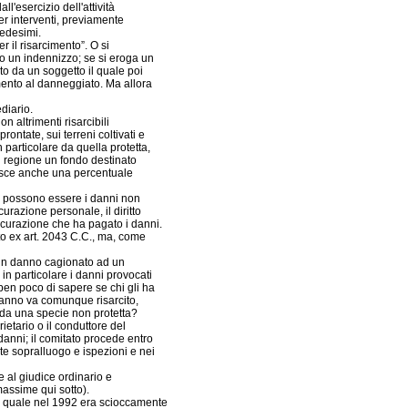
ll'esercizio dell'attività
er interventi, previamente
medesimi.
r il risarcimento”. O si
 o un indennizzo; se si eroga un
to da un soggetto il quale poi
mento al danneggiato. Ma allora
diario.
n altrimenti risarcibili
rontate, sui terreni coltivati e
n particolare da quella protetta,
gni regione un fondo destinato
luisce anche una percentuale
i possono essere i danni non
curazione personale, il diritto
icurazione che ha pagato i danni.
ito ex art. 2043 C.C., ma, come
 un danno cagionato ad un
in particolare i danni provocati
ben poco di sapere se chi gli ha
danno va comunque risarcito,
o da una specie non protetta?
rietario o il conduttore del
anni; il comitato procede entro
nte sopralluogo e ispezioni e nei
 al giudice ordinario e
massime qui sotto).
 il quale nel 1992 era scioccamente