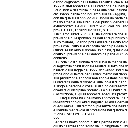
danno cagionato dalla fauna selvatica, che ai s
1977 n. 968 appartiene alla categoria dei beni pa
Stato, non è risarcibile in base alla presunzione s
civ., inapplicabile con riguardo alla selvaggina, i
con un qualsiasi obbligo di custodia da parte d
ma solamente alla stregua dei principi generali 
extracontrattuale di cui all'art. 2043 cod. civ., a
prova. Cass., 14 febbraio 2000, n. 1638.
Il richiamo all’art. 2043 CC sta significare che al
previsione di responsabilità dell’ente pubblico p
al coltivatore, il danno potrà essere risarcito so
prova che il fatto si è verificato per colpa della
Quindi se un orso si sbrana un turista, questo d
difetto di previsione dell’evento da parte di chi 
controllo.
La Corte Costituzionale dichiarava la manifesta
di legittimità costituzionale relativa al fatto che 
risarciti dalla legge del 1992, scrivendo: infatt
probatorio di favore per il risarcimento dei danni
alla produzione agricola non sono estensibili 'sic 
la diversità delle fattispecie, alle ipotesi di dan
a singole persone o cose, al di fuori dell'esercizio
diversità di disciplina normativa viola i beni tutel
Costituzione, ai quali appresta adeguata protezio
….. Il legislatore ha cioè inteso approntare una p
indennizzando gli effetti negativi ad essa deriva
quegli animali sul territorio, presenza che nell'a
è ritenuta meritevole di protezione nel quadro d
*Corte Cost. Ord. 581/2000.
229
Sentenza molto opportunistica perché non vi è 
giusto risarcire i contadino se un cinghiale gli m