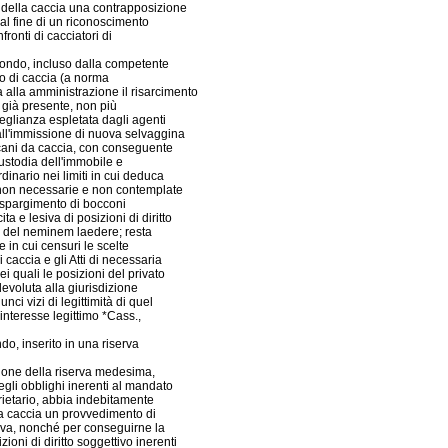
e della caccia una contrapposizione
a al fine di un riconoscimento
fronti di cacciatori di
 fondo, incluso dalla competente
to di caccia (a norma
 alla amministrazione il risarcimento
 già presente, non più
rveglianza espletata dagli agenti
dall'immissione di nuova selvaggina
 cani da caccia, con conseguente
ustodia dell'immobile e
rdinario nei limiti in cui deduca
 non necessarie e non contemplate
 spargimento di bocconi
cita e lesiva di posizioni di diritto
e del neminem laedere; resta
e in cui censuri le scelte
 caccia e gli Atti di necessaria
i quali le posizioni del privato
 devoluta alla giurisdizione
nci vizi di legittimità di quel
interesse legittimo *Cass.,
do, inserito in una riserva
ssione della riserva medesima,
egli obblighi inerenti al mandato
prietario, abbia indebitamente
la caccia un provvedimento di
erva, nonché per conseguirne la
oni di diritto soggettivo inerenti