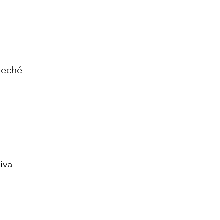
preché
iva