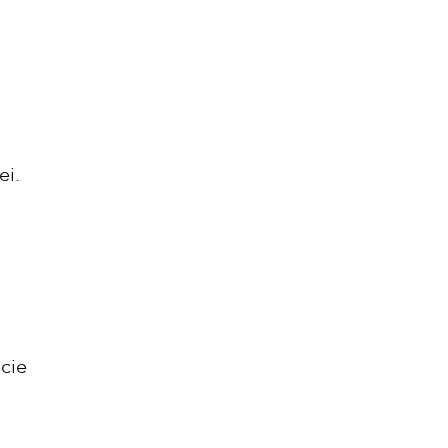
ei.
icie