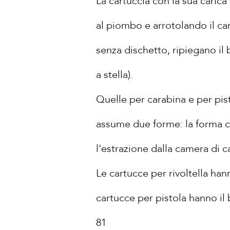
La cartuccia con la sua caric
al piombo e arrotolando il ca
senza dischetto, ripiegano il
a stella).
Quelle per carabina e per pis
assume due forme: la forma cil
l'estrazione dalla camera di c
Le cartucce per rivoltella hann
cartucce per pistola hanno il 
81