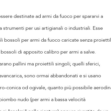
ssere destinate ad armi da fuoco per spararvi a
 strumenti per usi artigianali o industriali. Esse
 bossoli per armi da fuoco caricate senza proiettil
bossoli di apposito calibro per armi a salve.
ano pallini ma proiettili singoli; quelli sferici,
 avancarica, sono ormai abbandonati e si usano
ndro-conica od ogivale, quanto più possibile aerodi
n piombo nudo (per armi a bassa velocità