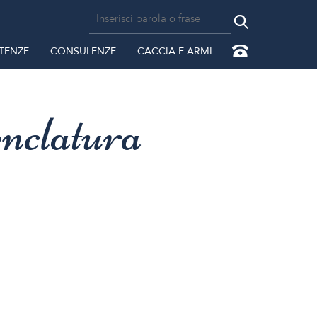
TENZE
CONSULENZE
CACCIA E ARMI
nclatura