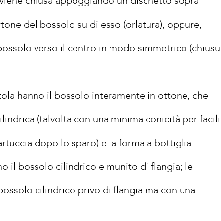
a viene chiusa appoggiando un dischetto sopra
rtone del bossolo su di esso (orlatura), oppure,
 bossolo verso il centro in modo simmetrico (chiusu
tola hanno il bossolo interamente in ottone, che
indrica (talvolta con una minima conicità per facili
artuccia dopo lo sparo) e la forma a bottiglia.
o il bossolo cilindrico e munito di flangia; le
bossolo cilindrico privo di flangia ma con una