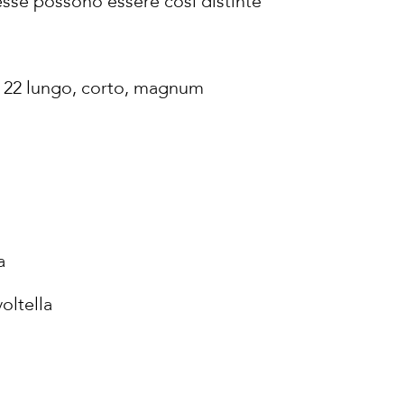
esse possono essere così distinte
i 22 lungo, corto, magnum
a
oltella