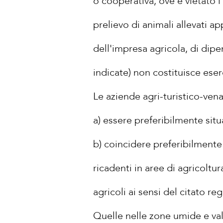
o cooperativa, ove è vietato l'
prelievo di animali allevati ap
dell'impresa agricola, di dip
indicate) non costituisce eserc
Le aziende agri-turistico-venat
a) essere preferibilmente situa
b) coincidere preferibilmente 
ricadenti in aree di agricoltu
agricoli ai sensi del citato r
Quelle nelle zone umide e va