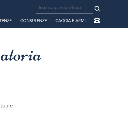
TENZE
CONSULENZE
CACCIA E ARMI
atoria
ntuale