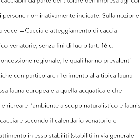
cacciabili da parte del titolare dell'impresa agricol
di persone nominativamente indicate. Sulla nozione
la voce
→
Caccia e atteggiamento di caccia
co-venatorie, senza fini di lucro (art. 16 c.
i concessione regionale, le quali hanno prevalenti
stiche con particolare riferimento alla tipica fauna
ossa fauna europea e a quella acquatica e che
e ricreare l’ambiente a scopo naturalistico e faunis
i cacciare secondo il calendario venatorio e
timento in esso stabiliti (stabiliti in via generale