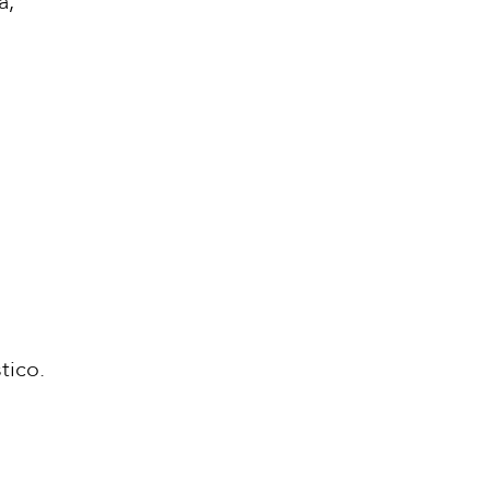
a,
tico.