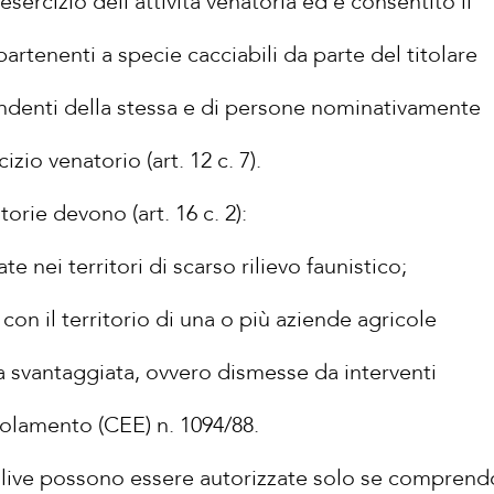
esercizio dell'attività venatoria ed è consentito il
partenenti a specie cacciabili da parte del titolare
endenti della stessa e di persone nominativamente
izio venatorio (art. 12 c. 7).
orie devono (art. 16 c. 2):
te nei territori di scarso rilievo faunistico;
con il territorio di una o più aziende agricole
ra svantaggiata, ovvero dismesse da interventi
egolamento (CEE) n. 1094/88.
llive possono essere autorizzate solo se compren